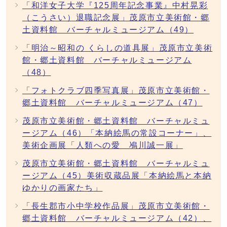
「和洋女子大学『125周年記念事業』中村晃彩
（こうさい）退職記念展」茂原市立美術館・郷
土資料館 バーチャルミュージアム（49）
「明治～昭和の くらしの道具展」茂原市立美術
館・郷土資料館 バーチャルミュージアム
（48）
「フォトクラブ四季写真展」茂原市立美術館・
郷土資料館 バーチャルミュージアム（47）
茂原市立美術館・郷土資料館 バーチャルミュ
ージアム（46）「本納絵馬の常設コーナー」、
美術企画展「人類への愛 鳰川誠一展」
茂原市立美術館・郷土資料館 バーチャルミュ
ージアム（45）美術収蔵品展「本納絵馬と本納
ゆかりの画家たち」
「長生郡市小中学校作品展」茂原市立美術館・
郷土資料館 バーチャルミュージアム（42）、