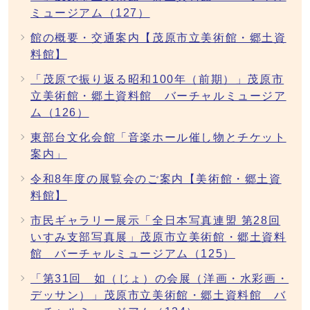
ミュージアム（127）
館の概要・交通案内【茂原市立美術館・郷土資
料館】
「茂原で振り返る昭和100年（前期）」茂原市
立美術館・郷土資料館 バーチャルミュージア
ム（126）
東部台文化会館「音楽ホール催し物とチケット
案内」
令和8年度の展覧会のご案内【美術館・郷土資
料館】
市民ギャラリー展示「全日本写真連盟 第28回
いすみ支部写真展」茂原市立美術館・郷土資料
館 バーチャルミュージアム（125）
「第31回 如（じょ）の会展（洋画・水彩画・
デッサン）」茂原市立美術館・郷土資料館 バ