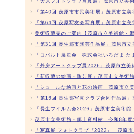
「大原フォトクラブ写真展」茂原市立美術
「第40回 茂原市市民美術展」茂原市立美
「第64回 茂原写友会写真展」茂原市立美
美術収蔵品のご案内【茂原市立美術館・
「第31回 長生郡市陶芸作品展」茂原市立
「コバルト展覧会 株式会社いろだま た
「外房アートクラブ展2026」茂原市立美
「新収蔵の絵画・陶芸展」茂原市立美術館
「シュールな絵画と花の絵画」茂原市立美
「第16回 長生郡写真クラブ合同作品展
「長生フイルム会2026」茂原市立美術館
茂原市立美術館・郷土資料館 令和8年度
「写真展 フォトクラブ『2022』」茂原