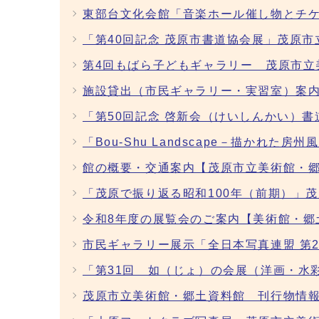
東部台文化会館「音楽ホール催し物とチ
「第40回記念 茂原市書道協会展」茂原
第4回もばら子どもギャラリー 茂原市立
施設貸出（市民ギャラリー・実習室）案
「第50回記念 啓新会（けいしんかい）
「Bou-Shu Landscape－描か
館の概要・交通案内【茂原市立美術館・
「茂原で振り返る昭和100年（前期）」
令和8年度の展覧会のご案内【美術館・郷
市民ギャラリー展示「全日本写真連盟 第
「第31回 如（じょ）の会展（洋画・水
茂原市立美術館・郷土資料館 刊行物情