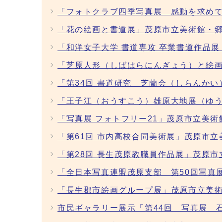
「フォトクラブ四季写真展 感動を求めて
「花の絵画と書道展」茂原市立美術館・郷
「和洋女子大学 書道専攻 卒業書道作品
「芝原人形（しばはらにんぎょう）と絵画
「第34回 書道研究 芝蘭会（しらんか
「王子江（おうすこう）雄原大地展（ゆう
「写真展 フォトフリー21」茂原市立美術
「第61回 市内高校合同美術展」茂原市立
「第28回 長生茂原教職員作品展」茂原
「全日本写真連盟茂原支部 第50回写真
「長生郡市絵画グループ展」茂原市立美術
市民ギャラリー展示「第44回 写真展 