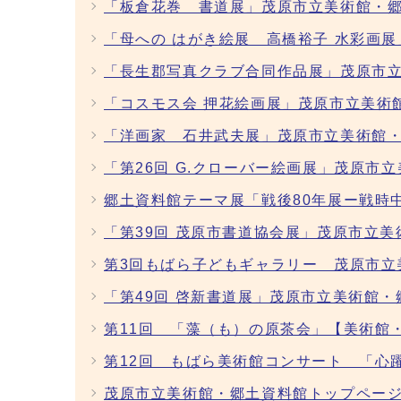
「板倉花巻 書道展」茂原市立美術館・郷
「母への はがき絵展 高橋裕子 水彩画
「長生郡写真クラブ合同作品展」茂原市立
「コスモス会 押花絵画展」茂原市立美術
「洋画家 石井武夫展」茂原市立美術館・
「第26回 G.クローバー絵画展」茂原市
郷土資料館テーマ展「戦後80年展ー戦時
「第39回 茂原市書道協会展」茂原市立
第3回もばら子どもギャラリー 茂原市立
「第49回 啓新書道展」茂原市立美術館
第11回 「藻（も）の原茶会」【美術館
第12回 もばら美術館コンサート 「心
茂原市立美術館・郷土資料館トップペー