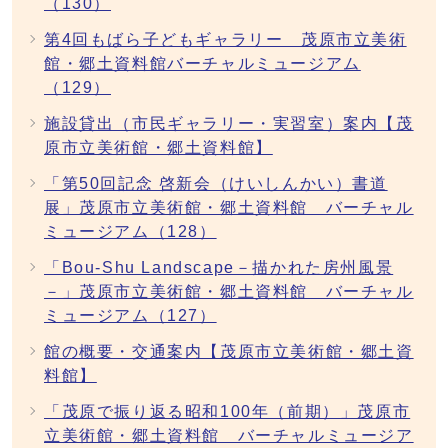
（130）
第4回もばら子どもギャラリー 茂原市立美術
館・郷土資料館バーチャルミュージアム
（129）
施設貸出（市民ギャラリー・実習室）案内【茂
原市立美術館・郷土資料館】
「第50回記念 啓新会（けいしんかい）書道
展」茂原市立美術館・郷土資料館 バーチャル
ミュージアム（128）
「Bou-Shu Landscape－描かれた房州風景
－」茂原市立美術館・郷土資料館 バーチャル
ミュージアム（127）
館の概要・交通案内【茂原市立美術館・郷土資
料館】
「茂原で振り返る昭和100年（前期）」茂原市
立美術館・郷土資料館 バーチャルミュージア