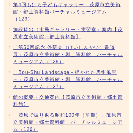
第4回もばら子どもギャラリー 茂原市立美術
館・郷土資料館バーチャルミュージアム
（129）
施設貸出（市民ギャラリー・実習室）案内【茂
原市立美術館・郷土資料館】
「第50回記念 啓新会（けいしんかい）書道
展」茂原市立美術館・郷土資料館 バーチャル
ミュージアム（128）
「Bou-Shu Landscape－描かれた房州風景
－」茂原市立美術館・郷土資料館 バーチャル
ミュージアム（127）
館の概要・交通案内【茂原市立美術館・郷土資
料館】
「茂原で振り返る昭和100年（前期）」茂原市
立美術館・郷土資料館 バーチャルミュージア
ム（126）