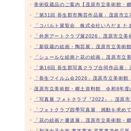
美術収蔵品のご案内【茂原市立美術館・
「第31回 長生郡市陶芸作品展」茂原市立
「コバルト展覧会 株式会社いろだま た
「外房アートクラブ展2026」茂原市立美
「新収蔵の絵画・陶芸展」茂原市立美術館
「シュールな絵画と花の絵画」茂原市立美
「第16回 長生郡写真クラブ合同作品展
「長生フイルム会2026」茂原市立美術館
茂原市立美術館・郷土資料館 令和8年度
「写真展 フォトクラブ『2022』」茂原
「フォトクラブ四季写真展 感動を求めて
「花の絵画と書道展」茂原市立美術館・郷
「和洋女子大学 書道専攻 卒業書道作品