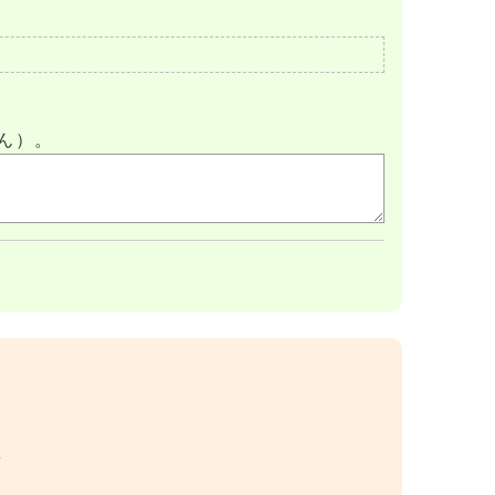
ん）。
）