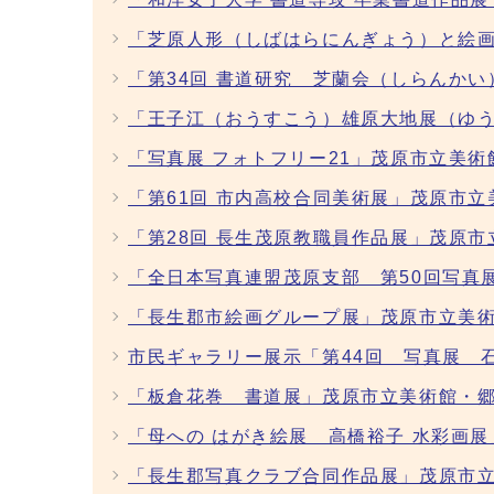
「芝原人形（しばはらにんぎょう）と絵画
「第34回 書道研究 芝蘭会（しらんか
「王子江（おうすこう）雄原大地展（ゆう
「写真展 フォトフリー21」茂原市立美術
「第61回 市内高校合同美術展」茂原市立
「第28回 長生茂原教職員作品展」茂原
「全日本写真連盟茂原支部 第50回写真
「長生郡市絵画グループ展」茂原市立美術
市民ギャラリー展示「第44回 写真展 
「板倉花巻 書道展」茂原市立美術館・郷
「母への はがき絵展 高橋裕子 水彩画
「長生郡写真クラブ合同作品展」茂原市立