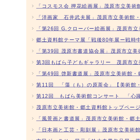
「コスモス会 押花絵画展」茂原市立美術
「洋画家 石井武夫展」茂原市立美術館・
「第26回 G.クローバー絵画展」茂原市
郷土資料館テーマ展「戦後80年展ー戦時
「第39回 茂原市書道協会展」茂原市立
第3回もばら子どもギャラリー 茂原市立
「第49回 啓新書道展」茂原市立美術館
第11回 「藻（も）の原茶会」【美術館
第12回 もばら美術館コンサート 「心
茂原市立美術館・郷土資料館トップペー
「風景画と書道展」茂原市立美術館・郷土
「日本画と工芸・彫刻展」茂原市立美術館