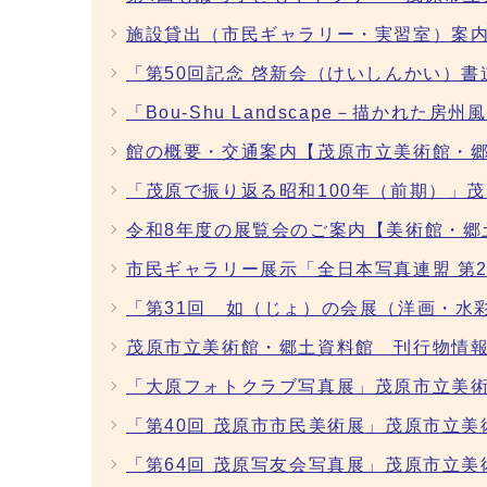
施設貸出（市民ギャラリー・実習室）案
「第50回記念 啓新会（けいしんかい）
「Bou-Shu Landscape－描か
館の概要・交通案内【茂原市立美術館・
「茂原で振り返る昭和100年（前期）」
令和8年度の展覧会のご案内【美術館・郷
市民ギャラリー展示「全日本写真連盟 第
「第31回 如（じょ）の会展（洋画・水
茂原市立美術館・郷土資料館 刊行物情
「大原フォトクラブ写真展」茂原市立美術
「第40回 茂原市市民美術展」茂原市立美
「第64回 茂原写友会写真展」茂原市立美