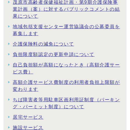
茂原市高齢者保健福祉計画・第9期介護保険事
業計画（案）に対するパブリックコメントの結
果について
地域包括支援センター運営協議会の公募委員を
募集します
介護保険料の減免について
負担限度額認定の更新申請について
自己負担額が高額になったとき（高額介護サー
ビス費）
高額介護サービス費制度の利用者負担上限額が
変わります
ちば障害者等用駐車区画利用証制度（パーキン
グ・パーミット制度）について
居宅サービス
施設サービス