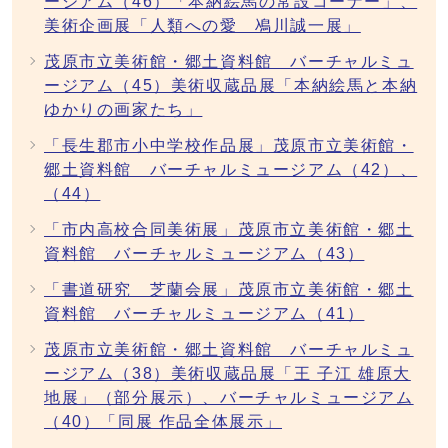
ージアム（46）「本納絵馬の常設コーナー」、
美術企画展「人類への愛 鳰川誠一展」
茂原市立美術館・郷土資料館 バーチャルミュ
ージアム（45）美術収蔵品展「本納絵馬と本納
ゆかりの画家たち」
「長生郡市小中学校作品展」茂原市立美術館・
郷土資料館 バーチャルミュージアム（42）、
（44）
「市内高校合同美術展」茂原市立美術館・郷土
資料館 バーチャルミュージアム（43）
「書道研究 芝蘭会展」茂原市立美術館・郷土
資料館 バーチャルミュージアム（41）
茂原市立美術館・郷土資料館 バーチャルミュ
ージアム（38）美術収蔵品展「王 子江 雄原大
地展」（部分展示）、バーチャルミュージアム
（40）「同展 作品全体展示」