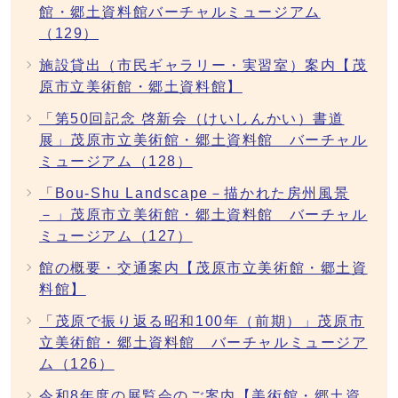
館・郷土資料館バーチャルミュージアム
（129）
施設貸出（市民ギャラリー・実習室）案内【茂
原市立美術館・郷土資料館】
「第50回記念 啓新会（けいしんかい）書道
展」茂原市立美術館・郷土資料館 バーチャル
ミュージアム（128）
「Bou-Shu Landscape－描かれた房州風景
－」茂原市立美術館・郷土資料館 バーチャル
ミュージアム（127）
館の概要・交通案内【茂原市立美術館・郷土資
料館】
「茂原で振り返る昭和100年（前期）」茂原市
立美術館・郷土資料館 バーチャルミュージア
ム（126）
令和8年度の展覧会のご案内【美術館・郷土資