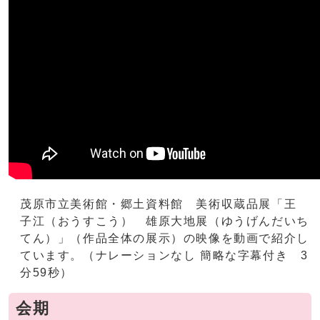
茂原市立美術館・郷土資料館 美術収蔵品展「王
子江（おうすこう） 雄原大地展（ゆうげんだいち
てん）」（作品全体の展示）の映像を動画で紹介し
ています。（ナレーションなし 簡略な字幕付き 3
分59秒）
会期