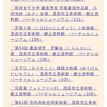
「和洋女子大学 書道専攻 卒業書道作品展 小
渕光紗（みさ）会場」茂原市立美術館・郷土資
料館 バーチャルミュージアム（111）
「芝原人形（しばはらにんぎょう）と絵画展」
茂原市立美術館・郷土資料館 バーチャルミュ
ージアム（109）
「第34回 書道研究 芝蘭会（しらんかい）
展」茂原市立美術館・郷土資料館 バーチャル
ミュージアム（106）
「王子江（おうすこう）雄原大地展（ゆうげん
だいちてん）」茂原市立美術館・郷土資料館
バーチャルミュージアム（105）
「写真展 フォトフリー21」茂原市立美術館・
郷土資料館 バーチャルミュージアム（108）
「第61回 市内高校合同美術展」茂原市立美術