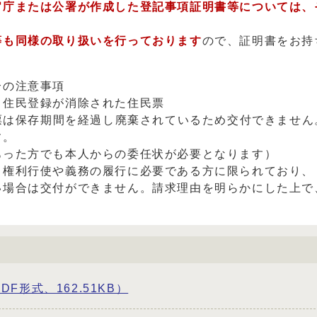
官庁または公署が作成した登記事項証明書等については、
等も同様の取り扱いを行っております
ので、証明書をお持
合の注意事項
り住民登録が消除された住民票
民票は保存期間を経過し廃棄されているため交付できません
す。
あった方でも本人からの委任状が必要となります）
、権利行使や義務の履行に必要である方に限られており、
い場合は交付ができません。請求理由を明らかにした上で
DF形式、162.51KB）