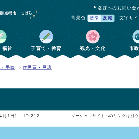
各課へのお問い合
文字サイ
背景色
標準
反転
・福祉
子育て・教育
観光・文化
市
書・手続
住民票・戸籍
4月1日]
ID:212
ソーシャルサイトへのリンクは別ウ