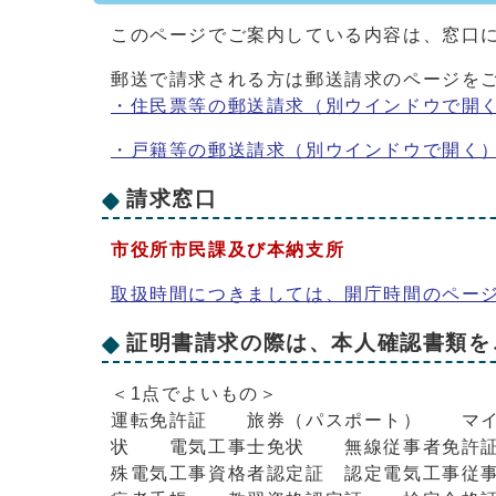
このページでご案内している内容は、窓口
郵送で請求される方は郵送請求のページを
・住民票等の郵送請求
（別ウインドウで開
・戸籍等の郵送請求
（別ウインドウで開く
請求窓口
市役所市民課及び本納支所
取扱時間につきましては、開庁時間のペー
証明書請求の際は、本人確認書類を
＜1点でよいもの＞
運転免許証 旅券（パスポート） マイ
状 電気工事士免状 無線従事者免許
殊電気工事資格者認定証 認定電気工事