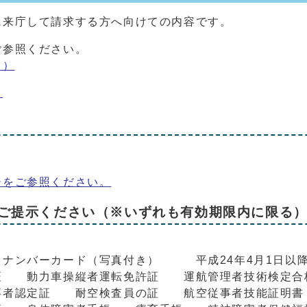
に来庁して請求する方へ向けての内容です。
ご参照ください。
く）
）
ジをご参照ください。
ご提示ください（※いずれも有効期限内に限る
ナンバーカード（写真付き） 平成24年4月1日以
証 動力車操縦者運転免許証 運航管理者技術検定合
従事者認定証 耐空検査員の証 航空従事者技能証