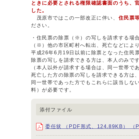
ときに必要とされる権限確認書面のうち、
した。
茂原市ではこの一部改正に伴い、
住民票
ださい。
・住民票の除票（※）の写しを請求する場
（※）他の市区町村へ転出、死亡などによ
平成26年6月19日以前に除票となった住
除票の写しを請求できる方は、本人のみで
（本人以外が請求する場合は、同一世帯で
死亡した方の除票の写しを請求できる方は
同一世帯であった方でもこれらに該当しな
料）が必要です。
添付ファイル
委任状 （PDF形式、124.89KB） （P