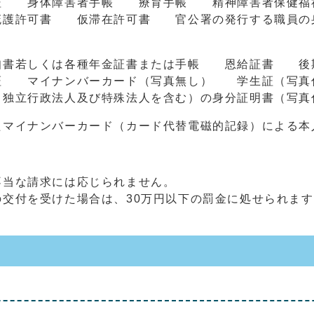
証 身体障害者手帳 療育手帳 精神障害者保健福
護許可書 仮滞在許可書 官公署の発行する職員の身
知書若しくは各種年金証書または手帳 恩給証書 後
 マイナンバーカード（写真無し） 学生証（写真
独立行政法人及び特殊法人を含む）の身分証明書（写真
たマイナンバーカード（カード代替電磁的記録）による本
不当な請求には応じられません。
交付を受けた場合は、30万円以下の罰金に処せられます。