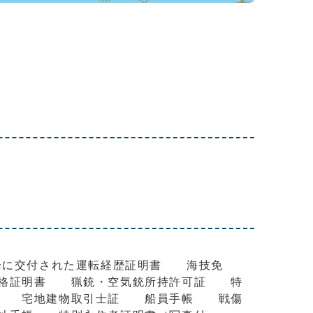
）
降に交付された運転経歴証明書 海技免
格証明書 猟銃・空気銃所持許可証 特
明書 宅地建物取引士証 船員手帳 戦傷