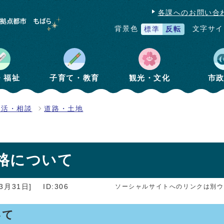
各課へのお問い合
文字サイ
背景色
標準
反転
・福祉
子育て・教育
観光・文化
市
生活・相談
道路・土地
格について
3月31日]
ID:306
ソーシャルサイトへのリンクは別ウ
いて