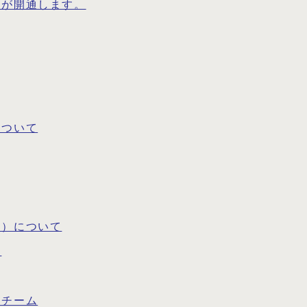
）が開通します。
について
案）について
て
・チーム