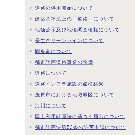
道路の供用開始について
建築基準法上の「道路」について
地価公示及び地価調査価格について
長生グリーンラインについて
圏央道について
都市計画道路事業の整備
道路について
道路インフラ施設の点検結果
茂原市における地域地区について
河川について
国土利用計画法に基づく届出について
都市計画法第53条の許可申請について