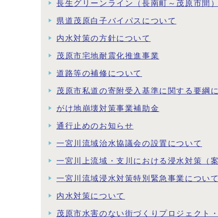
長生グリーンライン（長南町～茂原市間
県道茂原白子バイパスについて
内水対策の方針について
茂原市宅地耐震化推進事業
道路等の補修について
茂原市私道の寄附受入基準に関する要綱
がけ地崩壊対策事業補助金
通行止めのお知らせ
一宮川流域治水協議会の設置について
一宮川上流域・支川における浸水対策（
一宮川流域浸水対策特別緊急事業につい
内水対策について
茂原市水害のない街づくりプロジェクト