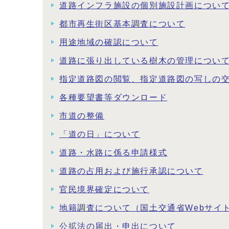
道路インフラ施設の個別施設計画につい
都市再生街区基本調査について
用途地域の確認について
道路に張り出している樹木の管理につい
指定道路図の閲覧、指定道路図の写しの
各種要望書等ダウンロード
市道の整備
「道の日」について
道路・水路に係る申請様式
道路の占用および施行承認について
官民境界確定について
地籍調査について（国土交通省Webサイ
公拡法の届出・申出について