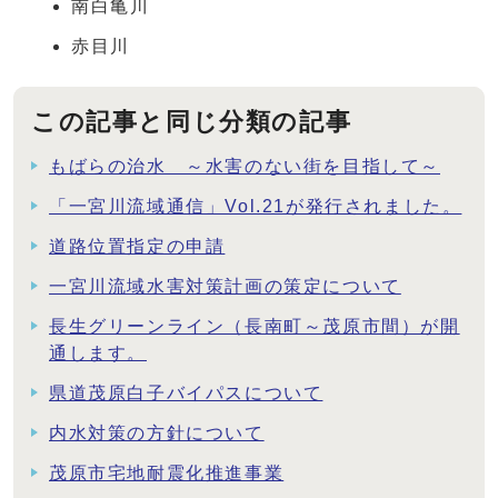
南白亀川
赤目川
この記事と同じ分類の記事
もばらの治水 ～水害のない街を目指して～
「一宮川流域通信」Vol.21が発行されました。
道路位置指定の申請
一宮川流域水害対策計画の策定について
長生グリーンライン（長南町～茂原市間）が開
通します。
県道茂原白子バイパスについて
内水対策の方針について
茂原市宅地耐震化推進事業