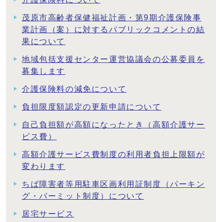
茂原市高齢者保健福祉計画・第9期介護保険事
業計画（案）に対するパブリックコメントの結
果について
地域包括支援センター運営協議会の公募委員を
募集します
介護保険料の減免について
負担限度額認定の更新申請について
自己負担額が高額になったとき（高額介護サー
ビス費）
高額介護サービス費制度の利用者負担上限額が
変わります
ちば障害者等用駐車区画利用証制度（パーキン
グ・パーミット制度）について
居宅サービス