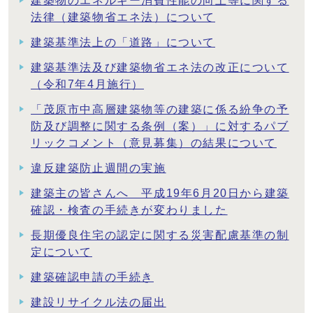
建築物のエネルギー消費性能の向上等に関する
法律（建築物省エネ法）について
建築基準法上の「道路」について
建築基準法及び建築物省エネ法の改正について
（令和7年4月施行）
「茂原市中高層建築物等の建築に係る紛争の予
防及び調整に関する条例（案）」に対するパブ
リックコメント（意見募集）の結果について
違反建築防止週間の実施
建築主の皆さんへ 平成19年6月20日から建築
確認・検査の手続きが変わりました
長期優良住宅の認定に関する災害配慮基準の制
定について
建築確認申請の手続き
建設リサイクル法の届出