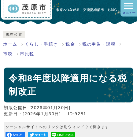
メニュー
現在位置
ホーム
くらし・手続き
税金
税の申告・課税
市税
市民税
令和8年度以降適用になる税
制改正
初版公開日:[2026年01月30日]
更新日：[2026年1月30日]
ID:9281
ソーシャルサイトへのリンクは別ウィンドウで開きます