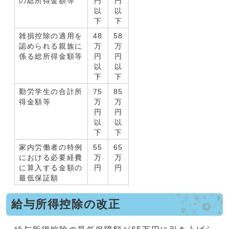
の総所得金額等
円
円
以
以
下
下
雑損控除の適用を
48
58
認められる親族に
万
万
係る総所得金額等
円
円
以
以
下
下
勤労学生の合計所
75
85
得金額等
万
万
円
円
以
以
下
下
家内労働者の特例
55
65
における必要経費
万
万
に算入する金額の
円
円
最低保証額
給与所得控除の改正