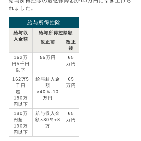
給与所得控除の最低保障額が65万円に引き上げら
れました。
給与所得控除
給与収
給与所得控除額
入金額
改正前
改正
後
162万
55万円
65
円5千円
万円
以下
162万5
給与封入金
65
千円
額
万円
超
×40％-10
180万
万円
円以下
180万
給与収入金
65
円超
額×30％+8
万円
190万
万
円以下