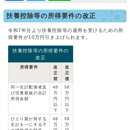
扶養控除等の所得要件の改正
令和7年分より扶養控除等の適用を受けるための所
得要件が10万円引き上げられます。
扶養控除等の所得要件の
改正
所得要件
改
改
正
正
前
後
同一生計配偶者及
48
58
び扶養親族の合計
万
万
所得金額
円
円
以
以
下
下
ひとり親が有する
48
58
生計を一にする子
万
万