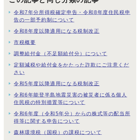
令和7年分所得税確定申告・令和8年度住民税申
告の一部予約制について
令和8年度以降適用になる税制改正
市税概要
調整給付金（不足額給付分）について
定額減税や給付金をかたった詐欺にご注意くだ
さい
令和5年度以降適用になる税制改正
令和6年能登半島地震災害の被災者に係る個人
住民税の特別措置等について
令和6年度（令和5年分）からの株式等の配当所
得等に関する申告について
森林環境税（国税）の課税について