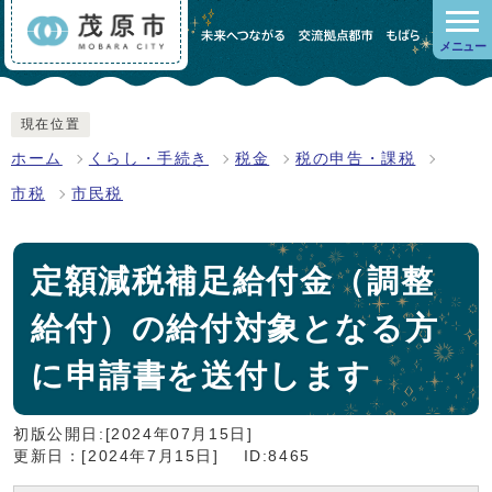
メニュー
現在位置
ホーム
くらし・手続き
税金
税の申告・課税
市税
市民税
定額減税補足給付金（調整
給付）の給付対象となる方
に申請書を送付します
初版公開日:[2024年07月15日]
更新日：[2024年7月15日]
ID:8465