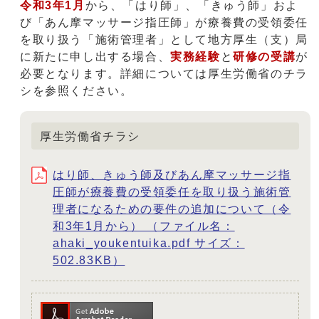
令和3年1月
から、「はり師」、「きゅう師」およ
び「あん摩マッサージ指圧師」が療養費の受領委任
を取り扱う「施術管理者」として地方厚生（支）局
に新たに申し出する場合、
実務経験
と
研修の受講
が
必要となります。詳細については厚生労働省のチラ
シを参照ください。
厚生労働省チラシ
はり師、きゅう師及びあん摩マッサージ指
圧師が療養費の受領委任を取り扱う施術管
理者になるための要件の追加について（令
和3年1月から） （ファイル名：
ahaki_youkentuika.pdf サイズ：
502.83KB）