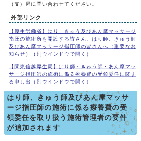
（支）局に問い合わせてください。
外部リンク
【厚生労働省】はり、きゅう及びあん摩マッサージ
指圧の施術所を開設する皆さん、はり師、きゅう師
及びあん摩マッサージ指圧師の皆さんへ（重要なお
知らせ）
（別ウインドウで開く）
【関東信越厚生局】はり師・きゅう師・あん摩マッ
サージ指圧師の施術に係る療養費の受領委任に関す
る申し出
（別ウインドウで開く）
はり師、きゅう師及びあん摩マッサ
ージ指圧師の施術に係る療養費の受
領委任を取り扱う施術管理者の要件
が追加されます