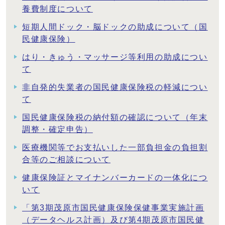
養費制度について
短期人間ドック・脳ドックの助成について（国
民健康保険）
はり・きゅう・マッサージ等利用の助成につい
て
非自発的失業者の国民健康保険税の軽減につい
て
国民健康保険税の納付額の確認について（年末
調整・確定申告）
医療機関等でお支払いした一部負担金の負担割
合等のご相談について
健康保険証とマイナンバーカードの一体化につ
いて
「第3期茂原市国民健康保険保健事業実施計画
（データヘルス計画）及び第4期茂原市国民健