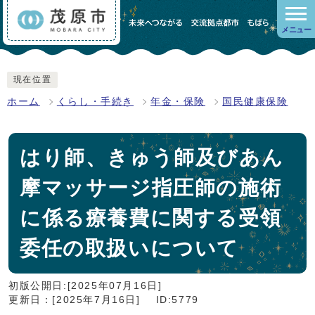
メニュー
現在位置
ホーム
くらし・手続き
年金・保険
国民健康保険
はり師、きゅう師及びあん
摩マッサージ指圧師の施術
に係る療養費に関する受領
委任の取扱いについて
初版公開日:[2025年07月16日]
更新日：[2025年7月16日]
ID:5779