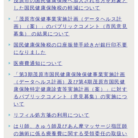
茂原市の国民健康保険へ加入される方を対象と
した国民健康保険税の軽減について
「茂原市保健事業実施計画（データヘルス計
画）（案）」のパブリックコメント（市民意見
募集） の結果について
国民健康保険税の口座振替手続きが銀行印不要
になりました
医療費通知について
「第3期茂原市国民健康保険保健事業実施計画
（データヘルス計画）及び第4期茂原市国民健
康保険特定健康診査等実施計画（案）」に対す
るパブリックコメント（意見募集）の実施につ
いて
リフィル処方箋の利用について
はり師、きゅう師及びあん摩マッサージ指圧師
の施術に係る療養費に関する受領委任の取扱い