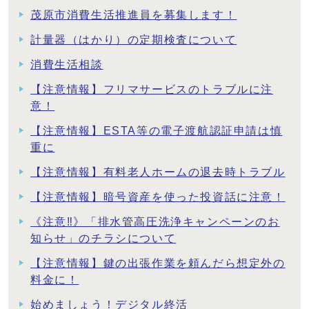
茂原市消費生活推進員を募集します！
計量器（はかり）の定期検査について
消費生活相談
【注意情報】フリマサービスのトラブルに注
意！
【注意情報】ESTA等の電子渡航認証申請は慎
重に
【注意情報】有料老人ホームの退去時トラブル
【注意情報】暗号資産を使った投資話に注意！
《注意‼》「排水管高圧洗浄キャンペーンのお
知らせ」のチラシについて
【注意情報】鍵の出張作業を頼んだら想定外の
料金に！
始めましょう！デジタル終活