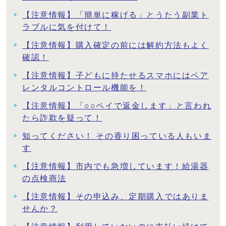
【注意情報】「簡単に稼げる」とうたう副業ト
ラブルに気を付けて！
【注意情報】購入確定の前には解約方法もよく
確認！
【注意情報】子どもに持たせるスマホにはペア
レンタルコントロール機能を！
【注意情報】「○○ペイで返金します」と言われ
たら詐欺を疑って！
知ってください！ その香り困っている人もいま
す
【注意情報】市内でも急増しています！給湯器
の点検商法
【注意情報】その申込み、定期購入ではありま
せんか？