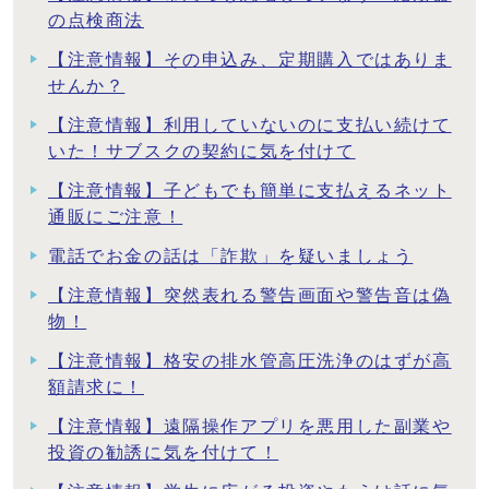
の点検商法
【注意情報】その申込み、定期購入ではありま
せんか？
【注意情報】利用していないのに支払い続けて
いた！サブスクの契約に気を付けて
【注意情報】子どもでも簡単に支払えるネット
通販にご注意！
電話でお金の話は「詐欺」を疑いましょう
【注意情報】突然表れる警告画面や警告音は偽
物！
【注意情報】格安の排水管高圧洗浄のはずが高
額請求に！
【注意情報】遠隔操作アプリを悪用した副業や
投資の勧誘に気を付けて！