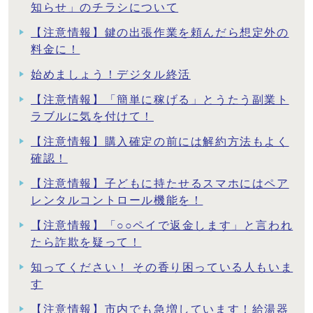
知らせ」のチラシについて
【注意情報】鍵の出張作業を頼んだら想定外の
料金に！
始めましょう！デジタル終活
【注意情報】「簡単に稼げる」とうたう副業ト
ラブルに気を付けて！
【注意情報】購入確定の前には解約方法もよく
確認！
【注意情報】子どもに持たせるスマホにはペア
レンタルコントロール機能を！
【注意情報】「○○ペイで返金します」と言われ
たら詐欺を疑って！
知ってください！ その香り困っている人もいま
す
【注意情報】市内でも急増しています！給湯器