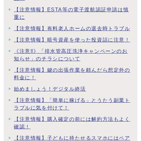
【注意情報】ESTA等の電子渡航認証申請は慎
重に
【注意情報】有料老人ホームの退去時トラブル
【注意情報】暗号資産を使った投資話に注意！
《注意‼》「排水管高圧洗浄キャンペーンのお
知らせ」のチラシについて
【注意情報】鍵の出張作業を頼んだら想定外の
料金に！
始めましょう！デジタル終活
【注意情報】「簡単に稼げる」とうたう副業ト
ラブルに気を付けて！
【注意情報】購入確定の前には解約方法もよく
確認！
【注意情報】子どもに持たせるスマホにはペア