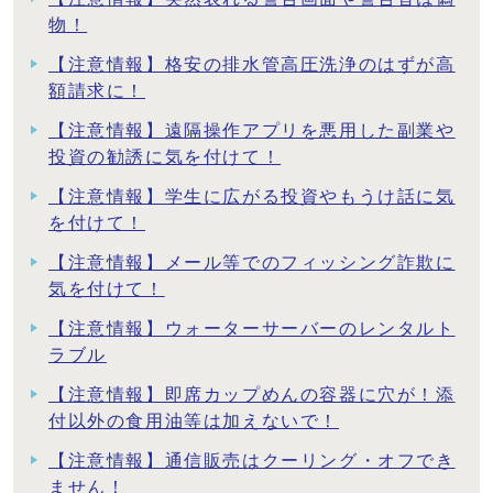
物！
【注意情報】格安の排水管高圧洗浄のはずが高
額請求に！
【注意情報】遠隔操作アプリを悪用した副業や
投資の勧誘に気を付けて！
【注意情報】学生に広がる投資やもうけ話に気
を付けて！
【注意情報】メール等でのフィッシング詐欺に
気を付けて！
【注意情報】ウォーターサーバーのレンタルト
ラブル
【注意情報】即席カップめんの容器に穴が！添
付以外の食用油等は加えないで！
【注意情報】通信販売はクーリング・オフでき
ません！