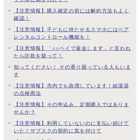
【注意情報】購入確定の前には解約方法もよく
確認！
【注意情報】子どもに持たせるスマホにはペア
レンタルコントロール機能を！
【注意情報】「○○ペイで返金します」と言われ
たら詐欺を疑って！
知ってください！ その香り困っている人もいま
す
【注意情報】市内でも急増しています！給湯器
の点検商法
【注意情報】その申込み、定期購入ではありま
せんか？
【注意情報】利用していないのに支払い続けて
いた！サブスクの契約に気を付けて