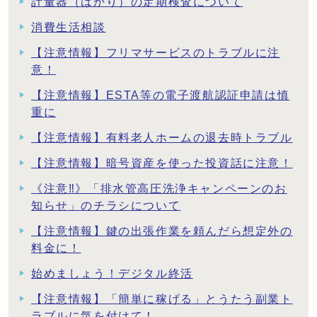
計量器（はかり）の定期検査について
消費生活相談
【注意情報】フリマサービスのトラブルに注
意！
【注意情報】ESTA等の電子渡航認証申請は慎
重に
【注意情報】有料老人ホームの退去時トラブル
【注意情報】暗号資産を使った投資話に注意！
《注意‼》「排水管高圧洗浄キャンペーンのお
知らせ」のチラシについて
【注意情報】鍵の出張作業を頼んだら想定外の
料金に！
始めましょう！デジタル終活
【注意情報】「簡単に稼げる」とうたう副業ト
ラブルに気を付けて！