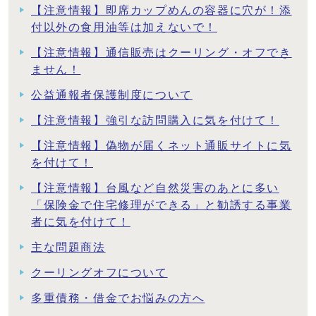
【注意情報】即席カップめんの容器に穴が！添
付以外の食用油等は加えないで！
【注意情報】通信販売はクーリング・オフでき
ません！
公益通報者保護制度について
【注意情報】強引な訪問購入に気を付けて！
【注意情報】偽物が届くネット通販サイトに気
を付けて！
【注意情報】台風など自然災害のあとに多い
「保険金で住宅修理ができる」と勧誘する事業
者に気を付けて！
主な問題商法
クーリングオフについて
多重債務・借金でお悩みの方へ