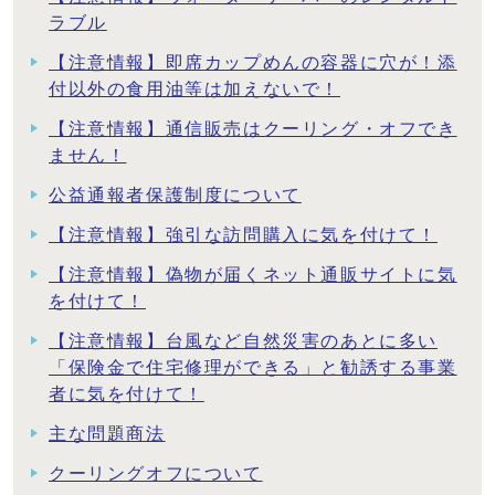
ラブル
【注意情報】即席カップめんの容器に穴が！添
付以外の食用油等は加えないで！
【注意情報】通信販売はクーリング・オフでき
ません！
公益通報者保護制度について
【注意情報】強引な訪問購入に気を付けて！
【注意情報】偽物が届くネット通販サイトに気
を付けて！
【注意情報】台風など自然災害のあとに多い
「保険金で住宅修理ができる」と勧誘する事業
者に気を付けて！
主な問題商法
クーリングオフについて