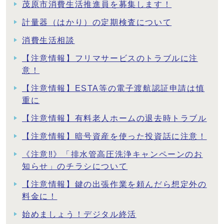
茂原市消費生活推進員を募集します！
計量器（はかり）の定期検査について
消費生活相談
【注意情報】フリマサービスのトラブルに注
意！
【注意情報】ESTA等の電子渡航認証申請は慎
重に
【注意情報】有料老人ホームの退去時トラブル
【注意情報】暗号資産を使った投資話に注意！
《注意‼》「排水管高圧洗浄キャンペーンのお
知らせ」のチラシについて
【注意情報】鍵の出張作業を頼んだら想定外の
料金に！
始めましょう！デジタル終活