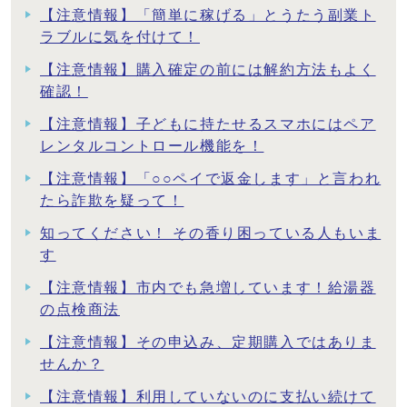
【注意情報】「簡単に稼げる」とうたう副業ト
ラブルに気を付けて！
【注意情報】購入確定の前には解約方法もよく
確認！
【注意情報】子どもに持たせるスマホにはペア
レンタルコントロール機能を！
【注意情報】「○○ペイで返金します」と言われ
たら詐欺を疑って！
知ってください！ その香り困っている人もいま
す
【注意情報】市内でも急増しています！給湯器
の点検商法
【注意情報】その申込み、定期購入ではありま
せんか？
【注意情報】利用していないのに支払い続けて