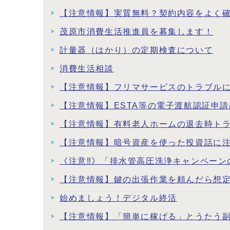
【注意情報】実質無料？契約内容をよく
茂原市消費生活推進員を募集します！
計量器（はかり）の定期検査について
消費生活相談
【注意情報】フリマサービスのトラブル
【注意情報】ESTA等の電子渡航認証申
【注意情報】有料老人ホームの退去時ト
【注意情報】暗号資産を使った投資話に
《注意‼》「排水管高圧洗浄キャンペーン
【注意情報】鍵の出張作業を頼んだら想
始めましょう！デジタル終活
【注意情報】「簡単に稼げる」とうたう