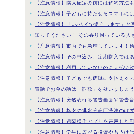
【注意情報】購入確定の前には解約方法
【注意情報】子どもに持たせるスマホに
【注意情報】「○○ペイで返金します」と
知ってください！ その香り困っている人
【注意情報】市内でも急増しています！
【注意情報】その申込み、定期購入では
【注意情報】利用していないのに支払い
【注意情報】子どもでも簡単に支払える
電話でお金の話は「詐欺」を疑いましょ
【注意情報】突然表れる警告画面や警告
【注意情報】格安の排水管高圧洗浄のは
【注意情報】遠隔操作アプリを悪用した
【注意情報】学生に広がる投資やもうけ