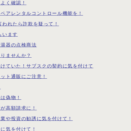
もよく確認！
はペアレンタルコントロール機能を！
言われたら詐欺を疑って！
もいます
給湯器の点検商法
ありませんか？
続けていた！サブスクの契約に気を付けて
ネット通販にご注意！
う
音は偽物！
ずが高額請求に！
副業や投資の勧誘に気を付けて！
話に気を付けて！