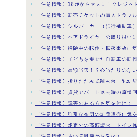
【注意情報】18歳から大人に！クレジッ
【注意情報】転売チケットの購入トラブ
【注意情報】シルバーカー（歩行補助車
【注意情報】ヘアドライヤーの取り扱い
【注意情報】掃除中の転倒・転落事故に
【注意情報】子どもを乗せた自転車の転
【注意情報】高額当選！？心当たりのな
【注意情報】折りたたみ式踏み台 乳幼
【注意情報】賃貸アパート退去時の原状
【注意情報】障害のある方も気を付けて！
【注意情報】強引な布団の訪問販売に気
【注意情報】想定外の高額請求！トイレ
【注意情報】古い扇風機から発火！