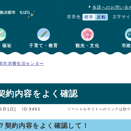
各課へのお問い合
文字サイ
背景色
標準
反転
・福祉
子育て・教育
観光・文化
市
原市消費生活センター
契約内容をよく確認
6月1日]
ID:9493
ソーシャルサイトへのリンクは別ウ
料？契約内容をよく確認して！