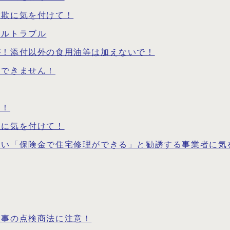
詐欺に気を付けて！
タルトラブル
が！添付以外の食用油等は加えないで！
フできません！
て！
トに気を付けて！
多い「保険金で住宅修理ができる」と勧誘する事業者に気
工事の点検商法に注意！