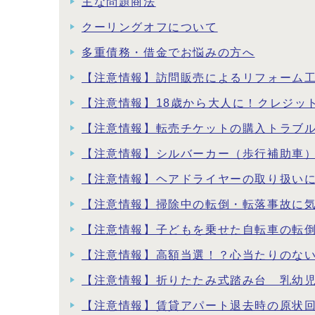
主な問題商法
クーリングオフについて
多重債務・借金でお悩みの方へ
【注意情報】訪問販売によるリフォーム
【注意情報】18歳から大人に！クレジッ
【注意情報】転売チケットの購入トラブ
【注意情報】シルバーカー（歩行補助車
【注意情報】ヘアドライヤーの取り扱い
【注意情報】掃除中の転倒・転落事故に
【注意情報】子どもを乗せた自転車の転
【注意情報】高額当選！？心当たりのな
【注意情報】折りたたみ式踏み台 乳幼
【注意情報】賃貸アパート退去時の原状