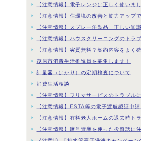
【注意情報】電子レンジは正しく使いま
【注意情報】住環境の改善と筋力アップ
【注意情報】スプレー缶製品 正しい知
【注意情報】ハウスクリーニングのトラ
【注意情報】実質無料？契約内容をよく
茂原市消費生活推進員を募集します！
計量器（はかり）の定期検査について
消費生活相談
【注意情報】フリマサービスのトラブル
【注意情報】ESTA等の電子渡航認証申
【注意情報】有料老人ホームの退去時ト
【注意情報】暗号資産を使った投資話に
《注意‼》「排水管高圧洗浄キャンペーン