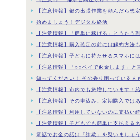
【注意情報】鍵の出張作業を頼んだら想
始めましょう！デジタル終活
【注意情報】「簡単に稼げる」とうたう
【注意情報】購入確定の前には解約方法
【注意情報】子どもに持たせるスマホに
【注意情報】「○○ペイで返金します」と
知ってください！ その香り困っている人
【注意情報】市内でも急増しています！
【注意情報】その申込み、定期購入では
【注意情報】利用していないのに支払い
【注意情報】子どもでも簡単に支払える
電話でお金の話は「詐欺」を疑いましょ