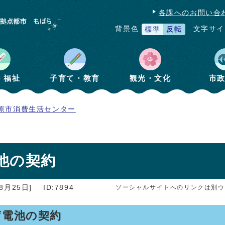
各課へのお問い合
文字サイ
背景色
標準
反転
・福祉
子育て・教育
観光・文化
市
原市消費生活センター
池の契約
8月25日]
ID:7894
ソーシャルサイトへのリンクは別ウ
蓄電池の契約