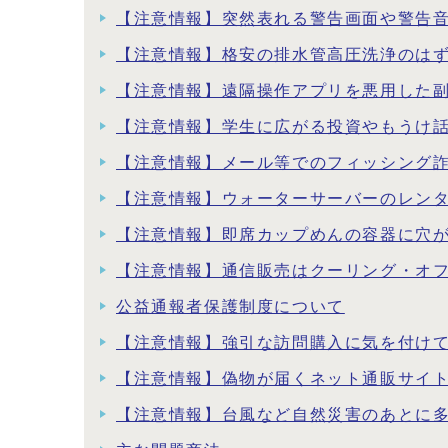
【注意情報】突然表れる警告画面や警告
【注意情報】格安の排水管高圧洗浄のは
【注意情報】遠隔操作アプリを悪用した
【注意情報】学生に広がる投資やもうけ
【注意情報】メール等でのフィッシング
【注意情報】ウォーターサーバーのレン
【注意情報】即席カップめんの容器に穴
【注意情報】通信販売はクーリング・オ
公益通報者保護制度について
【注意情報】強引な訪問購入に気を付け
【注意情報】偽物が届くネット通販サイ
【注意情報】台風など自然災害のあとに