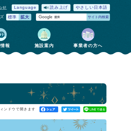
わせ
Language
読み上げ
やさしい日本語
ズ
標準
拡大
サイト内検索
政情報
施設案内
事業者の方へ
ィンドウで開きます