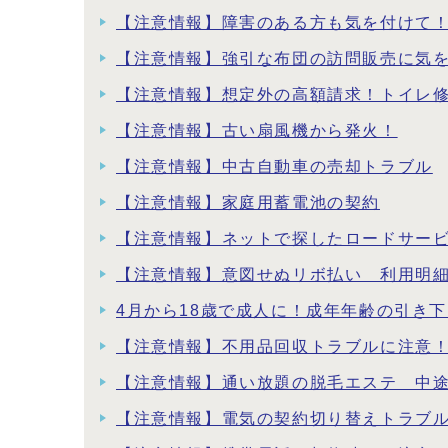
【注意情報】障害のある方も気を付けて！
【注意情報】強引な布団の訪問販売に気
【注意情報】想定外の高額請求！トイレ
【注意情報】古い扇風機から発火！
【注意情報】中古自動車の売却トラブル
【注意情報】家庭用蓄電池の契約
【注意情報】ネットで探したロードサー
【注意情報】意図せぬリボ払い 利用明
4月から18歳で成人に！成年年齢の引き
【注意情報】不用品回収トラブルに注意
【注意情報】通い放題の脱毛エステ 中
【注意情報】電気の契約切り替えトラブ