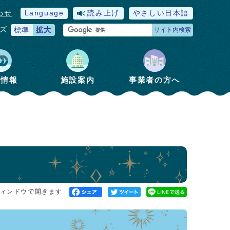
わせ
Language
読み上げ
やさしい日本語
ズ
標準
拡大
サイト内検索
政情報
施設案内
事業者の方へ
ィンドウで開きます