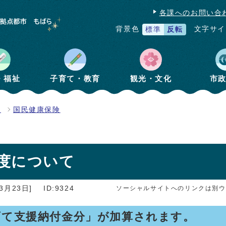
各課へのお問い合
文字サイ
背景色
標準
反転
・福祉
子育て・教育
観光・文化
市
険
国民健康保険
度について
3月23日]
ID:9324
ソーシャルサイトへのリンクは別ウ
育て支援納付金分」が加算されます。