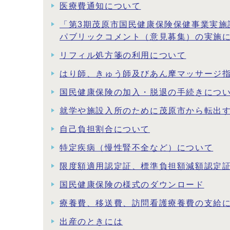
医療費通知について
「第3期茂原市国民健康保険保健事業実施
パブリックコメント（意見募集）の実施
リフィル処方箋の利用について
はり師、きゅう師及びあん摩マッサージ
国民健康保険の加入・脱退の手続きにつ
就学や施設入所のために茂原市から転出
自己負担割合について
特定疾病（慢性腎不全など）について
限度額適用認定証、標準負担額減額認定
国民健康保険の様式のダウンロード
療養費、移送費、訪問看護療養費の支給
出産のときには