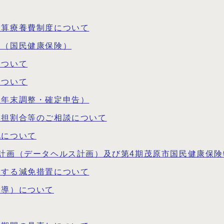
合算療養費制度について
て（国民健康保険）
について
について
（年末調整・確定申告）
負担割合等のご相談について
化について
計画（データヘルス計画）及び第4期茂原市国民健康保
対する減免措置について
指導）について