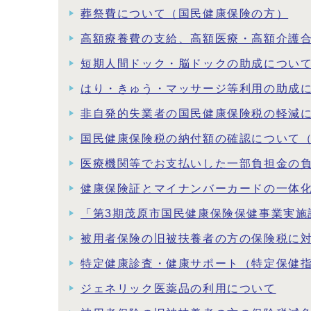
葬祭費について（国民健康保険の方）
高額療養費の支給、高額医療・高額介護
短期人間ドック・脳ドックの助成につい
はり・きゅう・マッサージ等利用の助成
非自発的失業者の国民健康保険税の軽減
国民健康保険税の納付額の確認について
医療機関等でお支払いした一部負担金の
健康保険証とマイナンバーカードの一体
「第3期茂原市国民健康保険保健事業実施
被用者保険の旧被扶養者の方の保険税に
特定健康診査・健康サポート（特定保健
ジェネリック医薬品の利用について