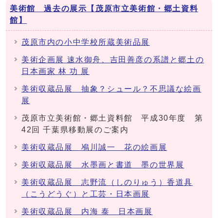
美術館 過去の展示【茂原市立美術館・郷土資料
館】
茂原市内の小中学校所蔵美術品展
美術企画展 速水御舟、吉田善彦の系譜と郷土の
日本画家 林 功 展
美術収蔵品展 抽象？シュール？不思議な絵画
展
茂原市立美術館・郷土資料館 平成30年度 第
42回 千葉県移動展のご案内
美術収蔵品展 鳰川誠一 花の絵画展
美術収蔵品展 水墨画と書道 墨の世界展
美術収蔵品展 志野流（しのりゅう）香道具
（こうどうぐ）と工芸・日本画展
美術収蔵品展 内海 泰 日本画展