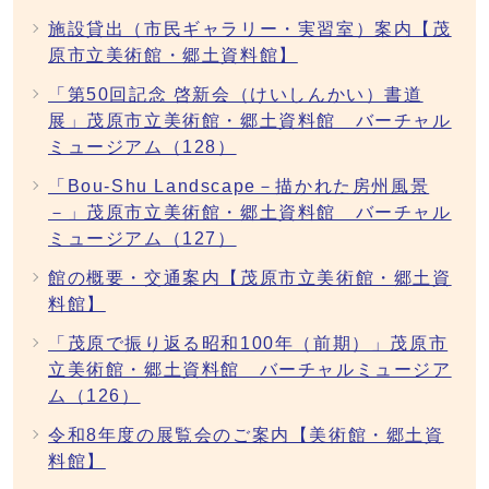
施設貸出（市民ギャラリー・実習室）案内【茂
原市立美術館・郷土資料館】
「第50回記念 啓新会（けいしんかい）書道
展」茂原市立美術館・郷土資料館 バーチャル
ミュージアム（128）
「Bou-Shu Landscape－描かれた房州風景
－」茂原市立美術館・郷土資料館 バーチャル
ミュージアム（127）
館の概要・交通案内【茂原市立美術館・郷土資
料館】
「茂原で振り返る昭和100年（前期）」茂原市
立美術館・郷土資料館 バーチャルミュージア
ム（126）
令和8年度の展覧会のご案内【美術館・郷土資
料館】