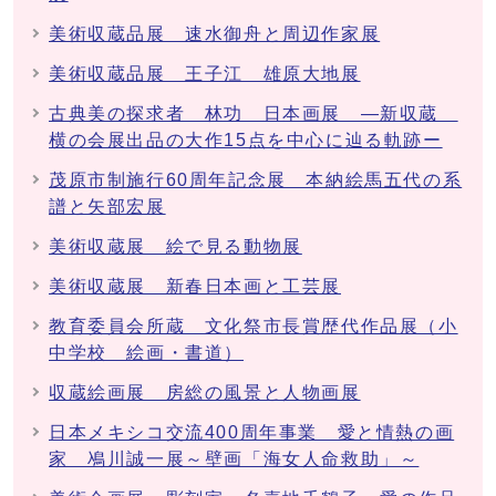
美術収蔵品展 速水御舟と周辺作家展
美術収蔵品展 王子江 雄原大地展
古典美の探求者 林功 日本画展 ―新収蔵
横の会展出品の大作15点を中心に辿る軌跡ー
茂原市制施行60周年記念展 本納絵馬五代の系
譜と矢部宏展
美術収蔵展 絵で見る動物展
美術収蔵展 新春日本画と工芸展
教育委員会所蔵 文化祭市長賞歴代作品展（小
中学校 絵画・書道）
収蔵絵画展 房総の風景と人物画展
日本メキシコ交流400周年事業 愛と情熱の画
家 鳰川誠一展～壁画「海女人命救助」～