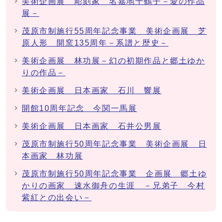
美術企画展 彫刻家 名嘉地千鶴子－愛の作品
展－
茂原市制施行55周年記念事業 美術企画展 芝
原人形 開窯135周年－系譜と歴史－
美術企画展 林功展－幻の初期作品と郷土ゆか
りの作品－
美術企画展 日本画家 石川 響展
開館10周年記念 今関一馬展
美術企画展 日本画家 石井公男展
茂原市制施行50周年記念事業 美術企画展 日
本画家 林功展
茂原市制施行50周年記念事業 企画展 郷土ゆ
かりの画家 速水御舟の生涯 －兄弟子 今村
紫紅との出会い－