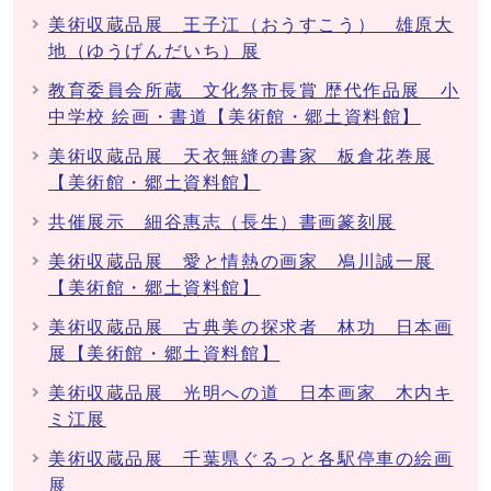
美術収蔵品展 王子江（おうすこう） 雄原大
地（ゆうげんだいち）展
教育委員会所蔵 文化祭市長賞 歴代作品展 小
中学校 絵画・書道【美術館・郷土資料館】
美術収蔵品展 天衣無縫の書家 板倉花巻展
【美術館・郷土資料館】
共催展示 細谷惠志（長生）書画篆刻展
美術収蔵品展 愛と情熱の画家 鳰川誠一展
【美術館・郷土資料館】
美術収蔵品展 古典美の探求者 林功 日本画
展【美術館・郷土資料館】
美術収蔵品展 光明への道 日本画家 木内キ
ミ江展
美術収蔵品展 千葉県ぐるっと各駅停車の絵画
展