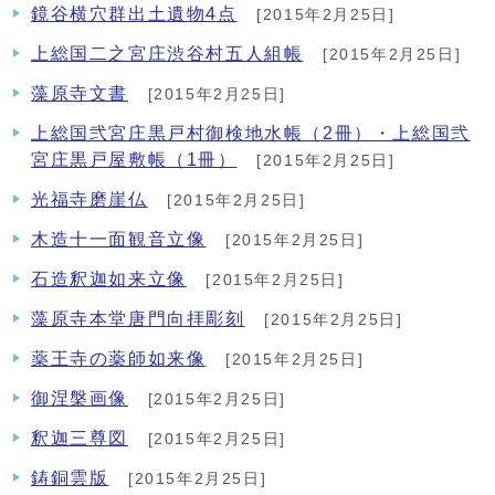
鏡谷横穴群出土遺物4点
[2015年2月25日]
上総国二之宮庄渋谷村五人組帳
[2015年2月25日]
藻原寺文書
[2015年2月25日]
上総国弐宮庄黒戸村御検地水帳（2冊）・上総国弐
宮庄黒戸屋敷帳（1冊）
[2015年2月25日]
光福寺磨崖仏
[2015年2月25日]
木造十一面観音立像
[2015年2月25日]
石造釈迦如来立像
[2015年2月25日]
藻原寺本堂唐門向拝彫刻
[2015年2月25日]
薬王寺の薬師如来像
[2015年2月25日]
御涅槃画像
[2015年2月25日]
釈迦三尊図
[2015年2月25日]
鋳銅雲版
[2015年2月25日]