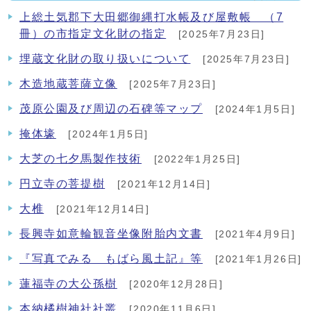
上総土気郡下大田郷御縄打水帳及び屋敷帳 （7
冊）の市指定文化財の指定
[2025年7月23日]
埋蔵文化財の取り扱いについて
[2025年7月23日]
木造地蔵菩薩立像
[2025年7月23日]
茂原公園及び周辺の石碑等マップ
[2024年1月5日]
掩体壕
[2024年1月5日]
大芝の七夕馬製作技術
[2022年1月25日]
円立寺の菩提樹
[2021年12月14日]
大椎
[2021年12月14日]
長興寺如意輪観音坐像附胎内文書
[2021年4月9日]
『写真でみる もばら風土記』等
[2021年1月26日]
蓮福寺の大公孫樹
[2020年12月28日]
本納橘樹神社社叢
[2020年11月6日]