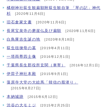
橘樹神社荻生観扁額附荻生観自筆 「琴の記」神代
杉
[2020年11月6日]
旧石倉家文書
[2020年11月6日]
長尾宝泉寺の磨崖仏及び扁額
[2020年11月6日]
白鳥庫吉生誕の地
[2020年8月18日]
荻生徂徠母の墓
[2019年4月11日]
一塔両尊四士像
[2016年12月1日]
千葉県長生郡役所玄関（車寄）
[2016年12月1日]
伊弉子神社本殿
[2015年9月1日]
藻原寺大堂の大絵馬「韓信の股潜り」
[2015年8月27日]
本納城跡
[2015年6月12日]
渋谷の大モミジ
[2015年2月25日]