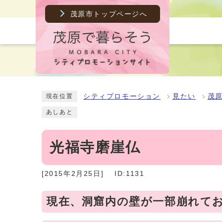
茂原市トップページへ
シティプロモーション
見たい
茂
現在位置
あしあと
光福寺磨崖仏
[2015年2月25日]
ID:1131
現在、洞窟内の壁が一部崩れて