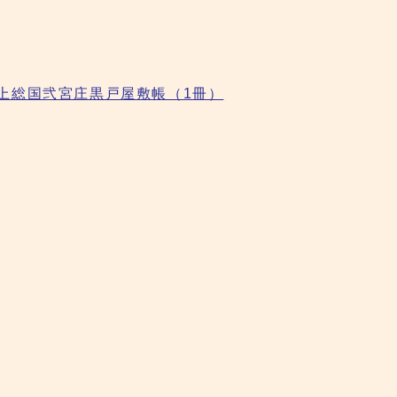
上総国弐宮庄黒戸屋敷帳（1冊）