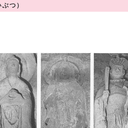
いぶつ）
）