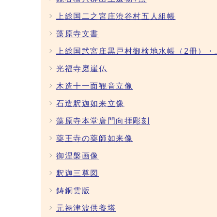
上総国二之宮庄渋谷村五人組帳
藻原寺文書
上総国弐宮庄黒戸村御検地水帳（2冊）・
光福寺磨崖仏
木造十一面観音立像
石造釈迦如来立像
藻原寺本堂唐門向拝彫刻
薬王寺の薬師如来像
御涅槃画像
釈迦三尊図
鋳銅雲版
元禄津波供養塔