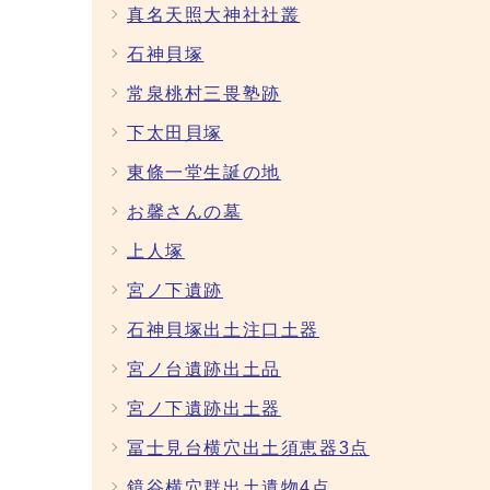
真名天照大神社社叢
石神貝塚
常泉桃村三畏塾跡
下太田貝塚
東條一堂生誕の地
お馨さんの墓
上人塚
宮ノ下遺跡
石神貝塚出土注口土器
宮ノ台遺跡出土品
宮ノ下遺跡出土器
冨士見台横穴出土須恵器3点
鏡谷横穴群出土遺物4点