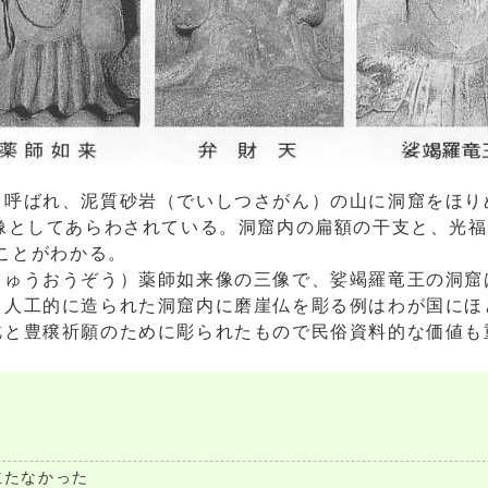
呼ばれ、泥質砂岩（でいしつさがん）の山に洞窟をほりぬ
像としてあらわされている。洞窟内の扁額の干支と、光福寺
たことがわかる。
りゅうおうぞう）薬師如来像の三像で、娑竭羅竜王の洞窟
、人工的に造られた洞窟内に磨崖仏を彫る例はわが国にほ
乞と豊穣祈願のために彫られたもので民俗資料的な価値も
立たなかった