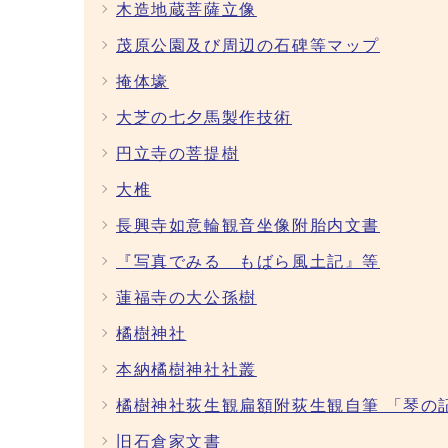
木造地蔵菩薩立像
茂原公園及び周辺の石碑等マップ
掩体壕
大芝の七夕馬製作技術
円立寺の菩提樹
大椎
長興寺如意輪観音坐像附胎内文書
『写真でみる もばら風土記』等
蓮福寺の大公孫樹
橘樹神社
本納橘樹神社社叢
橘樹神社荻生観扁額附荻生観自筆 「琴の
旧石倉家文書