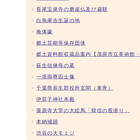
長尾宝泉寺の磨崖仏及び扁額
白鳥庫吉生誕の地
掩体壕
郷土芸能等保存団体
郷土資料館収蔵品案内【茂原市立美術館
荻生徂徠母の墓
一塔両尊四士像
千葉県長生郡役所玄関（車寄）
伊弉子神社本殿
藻原寺大堂の大絵馬「韓信の股潜り」
本納城跡
渋谷の大モミジ