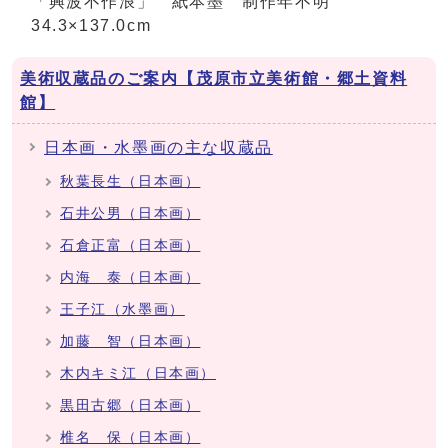
「興波不作浪」 紙本墨 制作年不明
34.3×137.0cm
美術収蔵品のご案内【茂原市立美術館・郷土資料
館】
日本画・水墨画の主な収蔵品
秋葉長生（日本画）
石井公男（日本画）
石倉正富（日本画）
内海 泰（日本画）
王子江（水墨画）
加藤 智（日本画）
木内キミ江（日本画）
黒田古郷（日本画）
椎名 保（日本画）