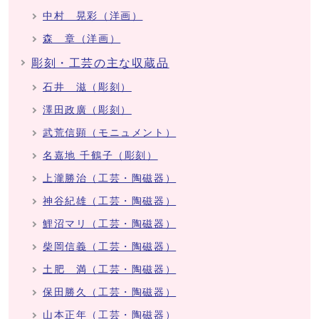
中村 晃彩（洋画）
森 章（洋画）
彫刻・工芸の主な収蔵品
石井 滋（彫刻）
澤田政廣（彫刻）
武荒信顕（モニュメント）
名嘉地 千鶴子（彫刻）
上瀧勝治（工芸・陶磁器）
神谷紀雄（工芸・陶磁器）
鯉沼マリ（工芸・陶磁器）
柴岡信義（工芸・陶磁器）
土肥 満（工芸・陶磁器）
保田勝久（工芸・陶磁器）
山本正年（工芸・陶磁器）