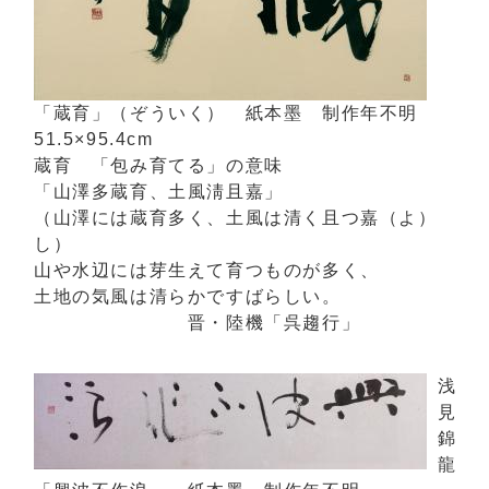
「蔵育」（ぞういく） 紙本墨 制作年不明
51.5×95.4cm
蔵育 「包み育てる」の意味
「山澤多蔵育、土風淸且嘉」
（山澤には蔵育多く、土風は清く且つ嘉（よ）
し）
山や水辺には芽生えて育つものが多く、
土地の気風は清らかですばらしい。
晋・陸機「呉趨行」
浅
見
錦
龍