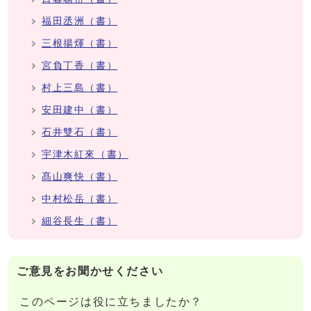
福田丞洲（書）
三根揚煇（書）
宮負丁香（書）
村上三島（書）
安田建中（書）
石井雙石（書）
宇津木紅來（書）
髙山爽快（書）
中村松岳（書）
細谷長生（書）
ご意見をお聞かせください
このページは役に立ちましたか？