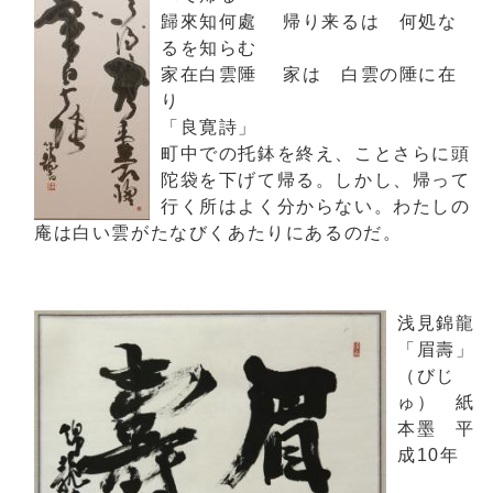
歸來知何處 帰り来るは 何処な
るを知らむ
家在白雲陲 家は 白雲の陲に在
り
「良寛詩」
町中での托鉢を終え、ことさらに頭
陀袋を下げて帰る。しかし、帰って
行く所はよく分からない。わたしの
庵は白い雲がたなびくあたりにあるのだ。
浅見錦龍
「眉壽」
（びじ
ゅ） 紙
本墨 平
成10年