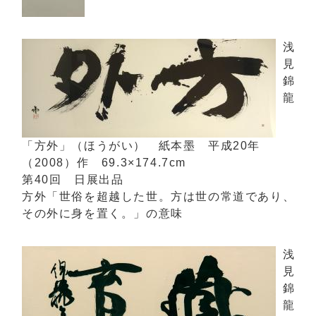
浅
見
錦
龍
「方外」（ほうがい） 紙本墨 平成20年
（2008）作 69.3×174.7cm
第40回 日展出品
方外「世俗を超越した世。方は世の常道であり、
その外に身を置く。」の意味
浅
見
錦
龍