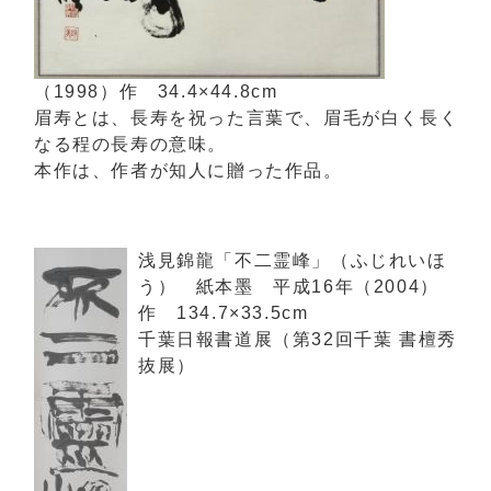
（1998）作 34.4×44.8cm
眉寿とは、長寿を祝った言葉で、眉毛が白く長く
なる程の長寿の意味。
本作は、作者が知人に贈った作品。
浅見錦龍「不二霊峰」（ふじれいほ
う） 紙本墨 平成16年（2004）
作 134.7×33.5cm
千葉日報書道展（第32回千葉 書檀秀
抜展）