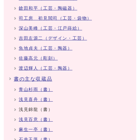
鎗田和平（工芸・陶磁器）
司工房 初見閲司（工芸・袋物）
深山美峰（工芸・江戸蒔絵）
吉田左源二（デザイン・工芸）
魚地貞夫（工芸・陶器）
佐藤高元（彫刻）
渡辺輝人（工芸・陶器）
書の主な収蔵品
青山杉雨（書）
浅見喜舟（書）
浅見錦龍（書）
浅見百意（書）
麻生一亭（書）
石井玉藻（書）