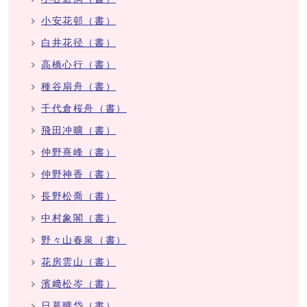
小安花邨（書）
白井花径（書）
高橋心行（書）
種谷扇舟（書）
千代倉桜舟（書）
飛田冲曠（書）
仲野熹峰（書）
仲野神香（書）
長野松喬（書）
中村象閣（書）
野々山春泉（書）
花房雲山（書）
濱﨑松岑（書）
日暮曠岱（書）