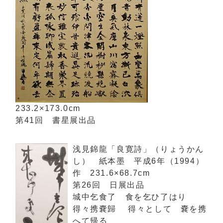
233.2×173.0cm
第41回 書星展出品
浅見錦龍「良寛詩」（りょうかん
し） 紙本墨 平成6年（1994）
作 231.6×68.7cm
第26回 日展出品
城中乞食了 食を乞ひ了はり
得々携嚢歸 得々として 嚢を携
へて帰る