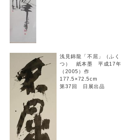
浅見錦龍「不屈」（ふく
つ） 紙本墨 平成17年
（2005）作
177.5×72.5cm
第37回 日展出品