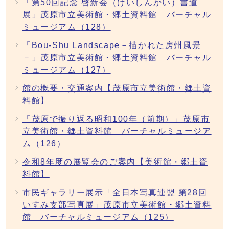
「第50回記念 啓新会（けいしんかい）書道
展」茂原市立美術館・郷土資料館 バーチャル
ミュージアム（128）
「Bou-Shu Landscape－描かれた房州風景
－」茂原市立美術館・郷土資料館 バーチャル
ミュージアム（127）
館の概要・交通案内【茂原市立美術館・郷土資
料館】
「茂原で振り返る昭和100年（前期）」茂原市
立美術館・郷土資料館 バーチャルミュージア
ム（126）
令和8年度の展覧会のご案内【美術館・郷土資
料館】
市民ギャラリー展示「全日本写真連盟 第28回
いすみ支部写真展」茂原市立美術館・郷土資料
館 バーチャルミュージアム（125）