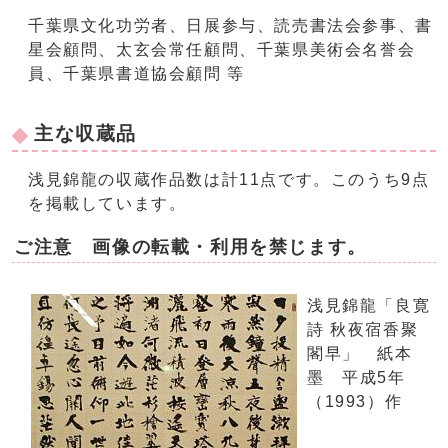
千葉県文化功労者、日展参与、読売書法会参事、書
星会顧問、太玄会常任顧問、千葉県美術会名誉会
員、千葉県書道協会顧問 等
主な収蔵品
浅見錦龍の収蔵作品数は計11点です。このうち9点
を掲載しています。
ご注意 画像の転載・利用を禁じます。
浅見錦龍「良寛
詩 秋夜宿香聚
閣早」 紙本
墨 平成5年
（1993）作