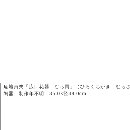
魚地貞夫「広口花器 むら雨」（ひろくちかき むら
陶器 制作年不明 35.0×径34.0cm