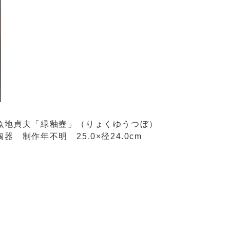
魚地貞夫「緑釉壺」（りょくゆうつぼ）
陶器 制作年不明 25.0×径24.0cm