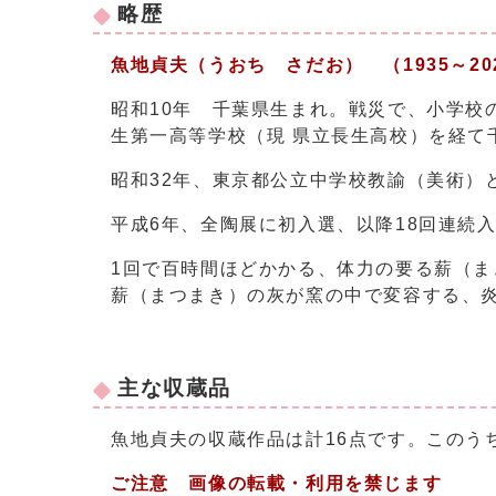
略歴
魚地
貞夫（うおち さだお）
（1935～2
昭和10年 千葉県生まれ。戦災で、小学校
生第一高等学校（現 県立長生高校）を経て
昭和32年、東京都公立中学校教諭（美術）
平成6年、全陶展に初入選、以降18回連続
1回で百時間ほどかかる、体力の要る薪（
薪（まつまき）の灰が窯の中で変容する、
主な収蔵品
魚地貞夫の収蔵作品は計16点です。このう
ご注意 画像の転載・利用を禁じます