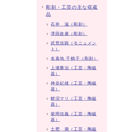
彫刻・工芸の主な収蔵
品
石井 滋（彫刻）
澤田政廣（彫刻）
武荒信顕（モニュメン
ト）
名嘉地 千鶴子（彫刻）
上瀧勝治（工芸・陶磁
器）
神谷紀雄（工芸・陶磁
器）
鯉沼マリ（工芸・陶磁
器）
柴岡信義（工芸・陶磁
器）
土肥 満（工芸・陶磁