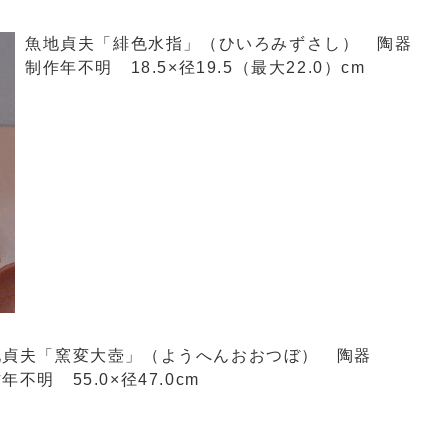
魚地貞夫「緋色水指」（ひいろみずさし） 陶器
制作年不明 18.5×径19.5（最大22.0）cm
地貞夫「窯変大壺」（ようへんおおつぼ） 陶器
年不明 55.0×径47.0cm