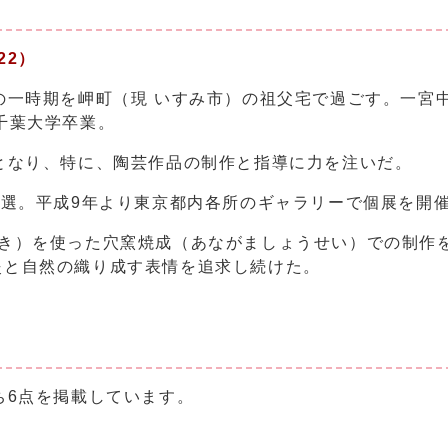
022）
の一時期を岬町（現 いすみ市）の祖父宅で過ごす。一宮
千葉大学卒業。
となり、特に、陶芸作品の制作と指導に力を注いだ。
入選。平成9年より東京都内各所のギャラリーで個展を開
まき）を使った穴窯焼成（あながましょうせい）での制作
炎と自然の織り成す表情を追求し続けた。
ち6点を掲載しています。