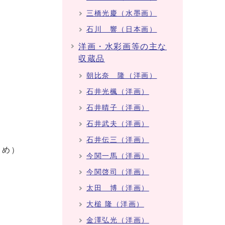
三橋光慶（水墨画）
石川 響（日本画）
洋画・水彩画等の主な
収蔵品
朝比奈 隆（洋画）
石井光楓（洋画）
石井晴子（洋画）
石井武夫（洋画）
石井伝三（洋画）
さめ）
今関一馬（洋画）
今関啓司（洋画）
太田 博（洋画）
大槌 隆（洋画）
金澤弘光（洋画）