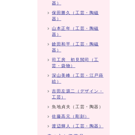
器）
保田勝久（工芸・陶磁
器）
山本正年（工芸・陶磁
器）
鎗田和平（工芸・陶磁
器）
司工房 初見閲司（工
芸・袋物）
深山美峰（工芸・江戸蒔
絵）
吉田左源二（デザイン・
工芸）
魚地貞夫（工芸・陶器）
佐藤高元（彫刻）
渡辺輝人（工芸・陶器）