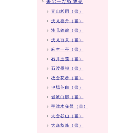
書の主な収蔵品
青山杉雨（書）
浅見喜舟（書）
浅見錦龍（書）
浅見百意（書）
麻生一亭（書）
石井玉藻（書）
石渡墨禅（書）
板倉花巻（書）
伊場英白（書）
岩波白鵬（書）
宇津木雀聲（書）
大倉谷山（書）
大森秋峰（書）