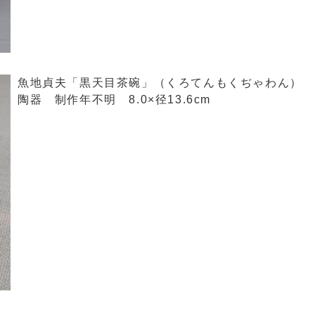
魚地貞夫「黒天目茶碗」（くろてんもくぢゃわん）
陶器 制作年不明 8.0×径13.6cm