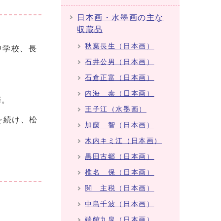
日本画・水墨画の主な
収蔵品
秋葉長生（日本画）
中学校、長
石井公男（日本画）
石倉正富（日本画）
内海 泰（日本画）
催。
王子江（水墨画）
を続け、松
加藤 智（日本画）
木内キミ江（日本画）
黒田古郷（日本画）
椎名 保（日本画）
関 主税（日本画）
中島千波（日本画）
端館九皐（日本画）