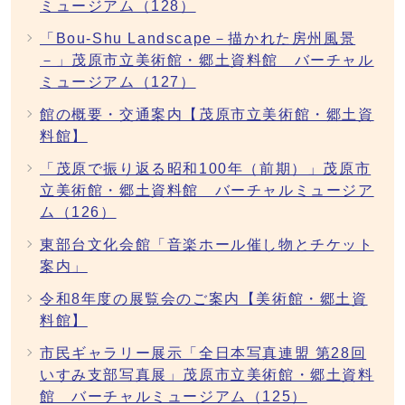
ミュージアム（128）
「Bou-Shu Landscape－描かれた房州風景
－」茂原市立美術館・郷土資料館 バーチャル
ミュージアム（127）
館の概要・交通案内【茂原市立美術館・郷土資
料館】
「茂原で振り返る昭和100年（前期）」茂原市
立美術館・郷土資料館 バーチャルミュージア
ム（126）
東部台文化会館「音楽ホール催し物とチケット
案内」
令和8年度の展覧会のご案内【美術館・郷土資
料館】
市民ギャラリー展示「全日本写真連盟 第28回
いすみ支部写真展」茂原市立美術館・郷土資料
館 バーチャルミュージアム（125）