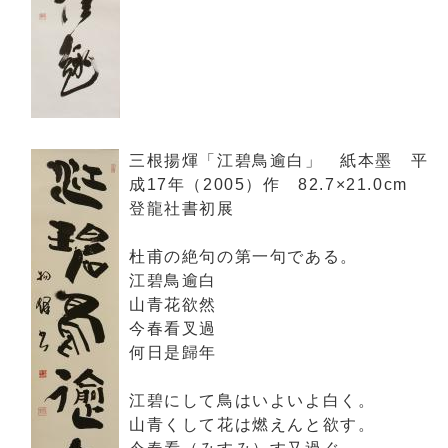
三根揚煇「江碧鳥逾白」 紙本墨 平
成17年（2005）作 82.7×21.0cm
登龍社書初展
杜甫の絶句の第一句である。
江碧鳥逾白
山青花欲然
今春看叉過
何日是歸年
江碧にして鳥はいよいよ白く。
山青くして花は燃えんと欲す。