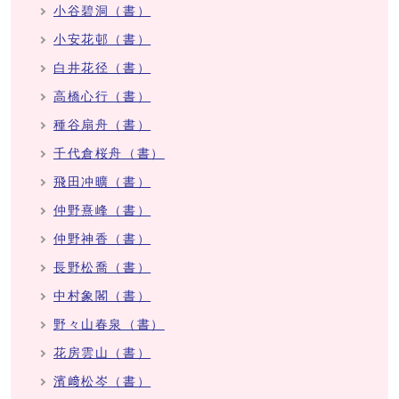
小谷碧洞（書）
小安花邨（書）
白井花径（書）
高橋心行（書）
種谷扇舟（書）
千代倉桜舟（書）
飛田冲曠（書）
仲野熹峰（書）
仲野神香（書）
長野松喬（書）
中村象閣（書）
野々山春泉（書）
花房雲山（書）
濱﨑松岑（書）