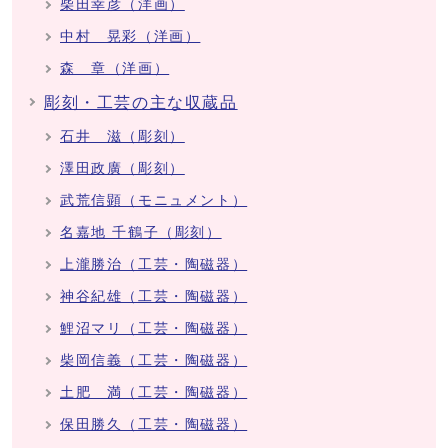
柴田幸彦（洋画）
中村 晃彩（洋画）
森 章（洋画）
彫刻・工芸の主な収蔵品
石井 滋（彫刻）
澤田政廣（彫刻）
武荒信顕（モニュメント）
名嘉地 千鶴子（彫刻）
上瀧勝治（工芸・陶磁器）
神谷紀雄（工芸・陶磁器）
鯉沼マリ（工芸・陶磁器）
柴岡信義（工芸・陶磁器）
土肥 満（工芸・陶磁器）
保田勝久（工芸・陶磁器）