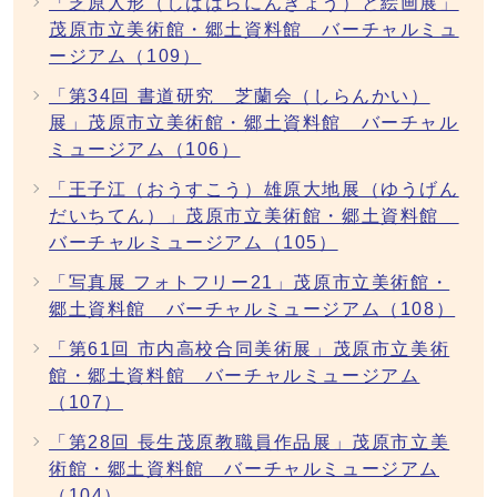
「芝原人形（しばはらにんぎょう）と絵画展」
茂原市立美術館・郷土資料館 バーチャルミュ
ージアム（109）
「第34回 書道研究 芝蘭会（しらんかい）
展」茂原市立美術館・郷土資料館 バーチャル
ミュージアム（106）
「王子江（おうすこう）雄原大地展（ゆうげん
だいちてん）」茂原市立美術館・郷土資料館
バーチャルミュージアム（105）
「写真展 フォトフリー21」茂原市立美術館・
郷土資料館 バーチャルミュージアム（108）
「第61回 市内高校合同美術展」茂原市立美術
館・郷土資料館 バーチャルミュージアム
（107）
「第28回 長生茂原教職員作品展」茂原市立美
術館・郷土資料館 バーチャルミュージアム
（104）