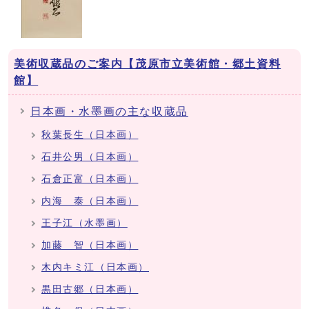
美術収蔵品のご案内【茂原市立美術館・郷土資料
館】
日本画・水墨画の主な収蔵品
秋葉長生（日本画）
石井公男（日本画）
石倉正富（日本画）
内海 泰（日本画）
王子江（水墨画）
加藤 智（日本画）
木内キミ江（日本画）
黒田古郷（日本画）