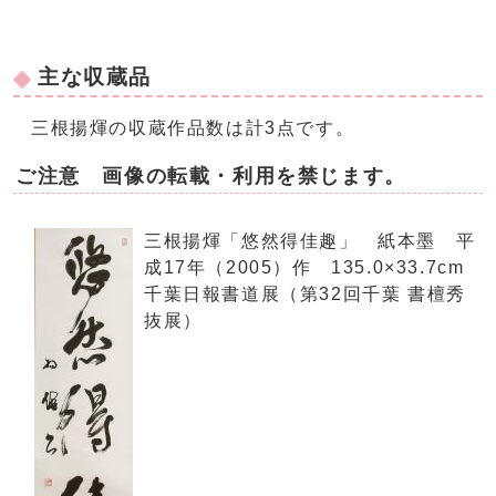
主な収蔵品
三根揚煇の収蔵作品数は計3点です。
ご注意 画像の転載・利用を禁じます。
三根揚煇「悠然得佳趣」 紙本墨 平
成17年（2005）作 135.0×33.7cm
千葉日報書道展（第32回千葉 書檀秀
抜展）