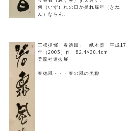
今春看（みすみ）す又過ぐ。
何（いず）れの日か是れ帰年（きね
ん）ならん。
三根揚煇「春徳風」 紙本墨 平成17
年（2005）作 82.4×20.4cm
登龍社選抜展
春徳風・・・春の風の美称