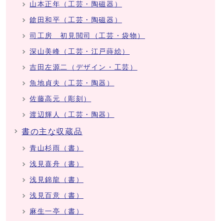
山本正年（工芸・陶磁器）
鎗田和平（工芸・陶磁器）
司工房 初見閲司（工芸・袋物）
深山美峰（工芸・江戸蒔絵）
吉田左源二（デザイン・工芸）
魚地貞夫（工芸・陶器）
佐藤高元（彫刻）
渡辺輝人（工芸・陶器）
書の主な収蔵品
青山杉雨（書）
浅見喜舟（書）
浅見錦龍（書）
浅見百意（書）
麻生一亭（書）