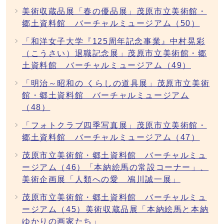
美術収蔵品展「春の優品展」茂原市立美術館・
郷土資料館 バーチャルミュージアム（50）
「和洋女子大学『125周年記念事業』中村晃彩
（こうさい）退職記念展」茂原市立美術館・郷
土資料館 バーチャルミュージアム（49）
「明治～昭和の くらしの道具展」茂原市立美術
館・郷土資料館 バーチャルミュージアム
（48）
「フォトクラブ四季写真展」茂原市立美術館・
郷土資料館 バーチャルミュージアム（47）
茂原市立美術館・郷土資料館 バーチャルミュ
ージアム（46）「本納絵馬の常設コーナー」、
美術企画展「人類への愛 鳰川誠一展」
茂原市立美術館・郷土資料館 バーチャルミュ
ージアム（45）美術収蔵品展「本納絵馬と本納
ゆかりの画家たち」