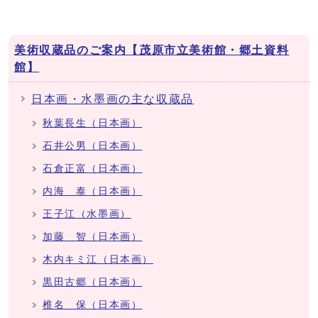
美術収蔵品のご案内【茂原市立美術館・郷土資料
館】
日本画・水墨画の主な収蔵品
秋葉長生（日本画）
石井公男（日本画）
石倉正富（日本画）
内海 泰（日本画）
王子江（水墨画）
加藤 智（日本画）
木内キミ江（日本画）
黒田古郷（日本画）
椎名 保（日本画）