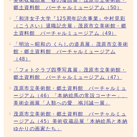
美術収蔵品展「春の優品展」茂原市立美術館・
郷土資料館 バーチャルミュージアム（50）
「和洋女子大学『125周年記念事業』中村晃彩
（こうさい）退職記念展」茂原市立美術館・郷
土資料館 バーチャルミュージアム（49）
「明治～昭和の くらしの道具展」茂原市立美術
館・郷土資料館 バーチャルミュージアム
（48）
「フォトクラブ四季写真展」茂原市立美術館・
郷土資料館 バーチャルミュージアム（47）
茂原市立美術館・郷土資料館 バーチャルミュ
ージアム（46）「本納絵馬の常設コーナー」、
美術企画展「人類への愛 鳰川誠一展」
茂原市立美術館・郷土資料館 バーチャルミュ
ージアム（45）美術収蔵品展「本納絵馬と本納
ゆかりの画家たち」