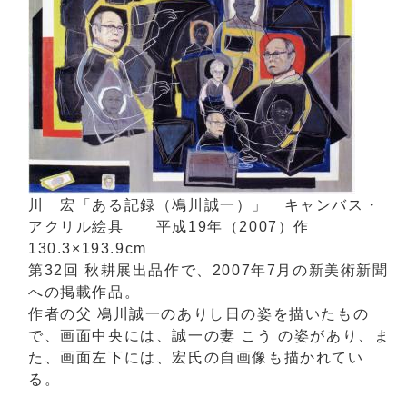
川 宏「ある記録（鳰川誠一）」 キャンバス・
アクリル絵具 平成19年（2007）作
130.3×193.9cm
第32回 秋耕展出品作で、2007年7月の新美術新聞
への掲載作品。
作者の父 鳰川誠一のありし日の姿を描いたもの
で、画面中央には、誠一の妻 こう の姿があり、ま
た、画面左下には、宏氏の自画像も描かれてい
る。