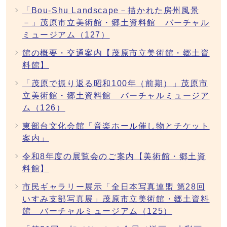
「Bou-Shu Landscape－描かれた房州風景
－」茂原市立美術館・郷土資料館 バーチャル
ミュージアム（127）
館の概要・交通案内【茂原市立美術館・郷土資
料館】
「茂原で振り返る昭和100年（前期）」茂原市
立美術館・郷土資料館 バーチャルミュージア
ム（126）
東部台文化会館「音楽ホール催し物とチケット
案内」
令和8年度の展覧会のご案内【美術館・郷土資
料館】
市民ギャラリー展示「全日本写真連盟 第28回
いすみ支部写真展」茂原市立美術館・郷土資料
館 バーチャルミュージアム（125）