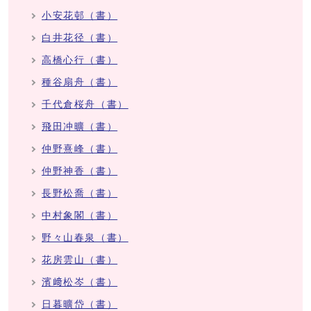
小安花邨（書）
白井花径（書）
高橋心行（書）
種谷扇舟（書）
千代倉桜舟（書）
飛田冲曠（書）
仲野熹峰（書）
仲野神香（書）
長野松喬（書）
中村象閣（書）
野々山春泉（書）
花房雲山（書）
濱﨑松岑（書）
日暮曠岱（書）