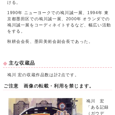
ける。
1990年 ニューヨークでの鳰川誠一展、1994年 東
京都墨田区での鳰川誠一展、2000年 オランダでの
鳰川誠一展をコーディネイトするなど、幅広い活動
をする。
秋耕会会長、墨田美術会副会長であった。
主な収蔵品
鳰川 宏の収蔵作品数は計2点です。
ご注意 画像の転載・利用を禁じます。
鳰川 宏
「ある記録
（ガウデ