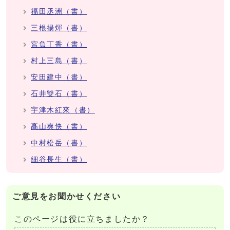
福田丞洲（書）
三根揚煇（書）
宮負丁香（書）
村上三島（書）
安田建中（書）
石井雙石（書）
宇津木紅來（書）
髙山爽快（書）
中村松岳（書）
細谷長生（書）
ご意見をお聞かせください
このページは役に立ちましたか？