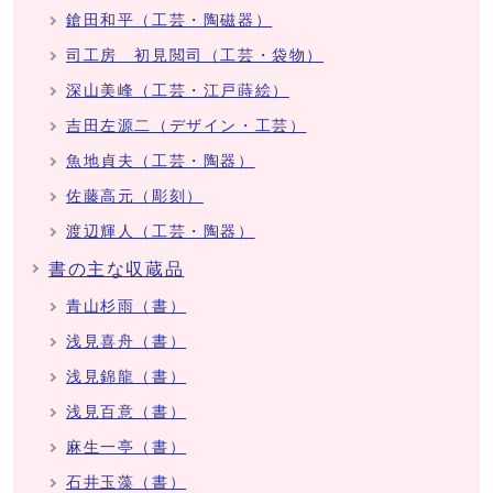
鎗田和平（工芸・陶磁器）
司工房 初見閲司（工芸・袋物）
深山美峰（工芸・江戸蒔絵）
吉田左源二（デザイン・工芸）
魚地貞夫（工芸・陶器）
佐藤高元（彫刻）
渡辺輝人（工芸・陶器）
書の主な収蔵品
青山杉雨（書）
浅見喜舟（書）
浅見錦龍（書）
浅見百意（書）
麻生一亭（書）
石井玉藻（書）