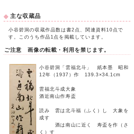
主な収蔵品
小谷碧洞の収蔵作品数は書2点、関連資料10点で
す。このうち作品1点を掲載しています。
ご注意 画像の転載・利用を禁じます。
小谷碧洞「雲福北斗」 紙本墨 昭和
12年（1937）作 139.3×34.1cm
雲福北斗成大象
酒近南山作寿盃
読み 雲は北斗福（ふく）し 大象を
成す
酒は南山に近く 寿盃を作（さ
く）す