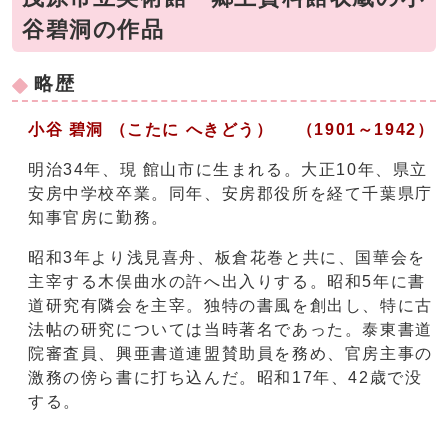
谷碧洞の作品
略歴
小谷 碧洞 （こたに へきどう） （1901～1942）
明治34年、現 館山市に生まれる。大正10年、県立
安房中学校卒業。同年、安房郡役所を経て千葉県庁
知事官房に勤務。
昭和3年より浅見喜舟、板倉花巻と共に、国華会を
主宰する木俣曲水の許へ出入りする。昭和5年に書
道研究有隣会を主宰。独特の書風を創出し、特に古
法帖の研究については当時著名であった。泰東書道
院審査員、興亜書道連盟賛助員を務め、官房主事の
激務の傍ら書に打ち込んだ。昭和17年、42歳で没
する。