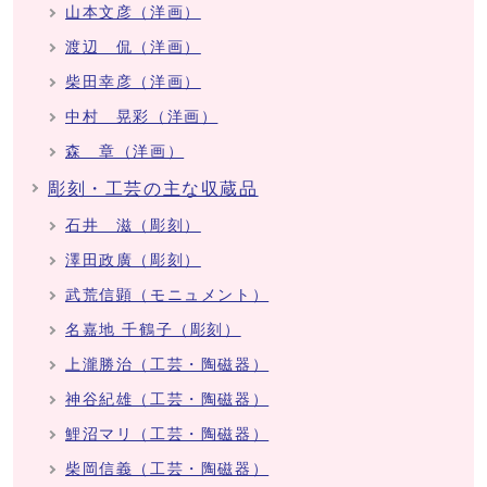
山本文彦（洋画）
渡辺 侃（洋画）
柴田幸彦（洋画）
中村 晃彩（洋画）
森 章（洋画）
彫刻・工芸の主な収蔵品
石井 滋（彫刻）
澤田政廣（彫刻）
武荒信顕（モニュメント）
名嘉地 千鶴子（彫刻）
上瀧勝治（工芸・陶磁器）
神谷紀雄（工芸・陶磁器）
鯉沼マリ（工芸・陶磁器）
柴岡信義（工芸・陶磁器）