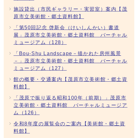
施設貸出（市民ギャラリー・実習室）案内【茂
原市立美術館・郷土資料館】
「第50回記念 啓新会（けいしんかい）書道
展」茂原市立美術館・郷土資料館 バーチャル
ミュージアム（128）
「Bou-Shu Landscape－描かれた房州風景
－」茂原市立美術館・郷土資料館 バーチャル
ミュージアム（127）
館の概要・交通案内【茂原市立美術館・郷土資
料館】
「茂原で振り返る昭和100年（前期）」茂原市
立美術館・郷土資料館 バーチャルミュージア
ム（126）
令和8年度の展覧会のご案内【美術館・郷土資
料館】