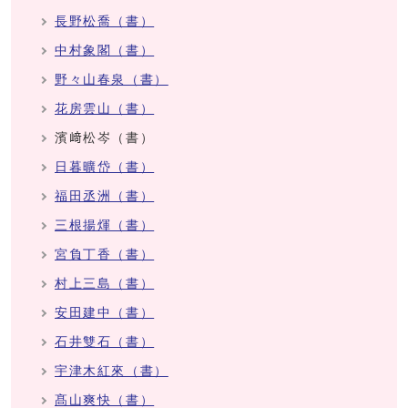
長野松喬（書）
中村象閣（書）
野々山春泉（書）
花房雲山（書）
濱﨑松岑（書）
日暮曠岱（書）
福田丞洲（書）
三根揚煇（書）
宮負丁香（書）
村上三島（書）
安田建中（書）
石井雙石（書）
宇津木紅來（書）
髙山爽快（書）