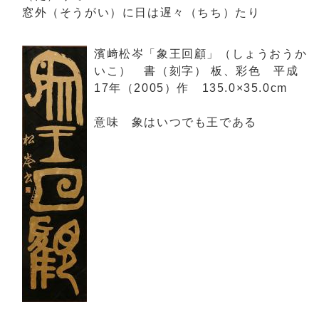
窓外（そうがい）に日は遅々（ちち）たり
濱﨑松岑「象王回顧」（しょうおうか
いこ） 書（刻字） 板、彩色 平成
17年（2005）作 135.0×35.0cm
意味 象はいつでも王である