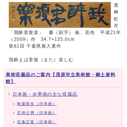
濱
﨑
松
岑
「我酔君復楽」 書（刻字） 板、彩色 平成21年
（2009）作 34.7×135.0cm
第61回 千葉県展入選作
我酔えば君復（また）楽しむ
美術収蔵品のご案内【茂原市立美術館・郷土資料
館】
日本画・水墨画の主な収蔵品
秋葉長生（日本画）
石井公男（日本画）
石倉正富（日本画）