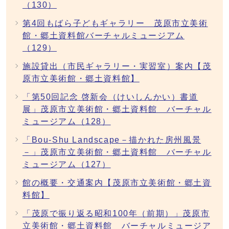
（130）
第4回もばら子どもギャラリー 茂原市立美術
館・郷土資料館バーチャルミュージアム
（129）
施設貸出（市民ギャラリー・実習室）案内【茂
原市立美術館・郷土資料館】
「第50回記念 啓新会（けいしんかい）書道
展」茂原市立美術館・郷土資料館 バーチャル
ミュージアム（128）
「Bou-Shu Landscape－描かれた房州風景
－」茂原市立美術館・郷土資料館 バーチャル
ミュージアム（127）
館の概要・交通案内【茂原市立美術館・郷土資
料館】
「茂原で振り返る昭和100年（前期）」茂原市
立美術館・郷土資料館 バーチャルミュージア