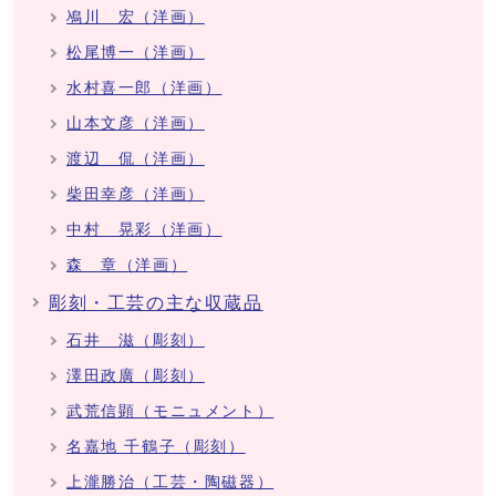
鳰川 宏（洋画）
松尾博一（洋画）
水村喜一郎（洋画）
山本文彦（洋画）
渡辺 侃（洋画）
柴田幸彦（洋画）
中村 晃彩（洋画）
森 章（洋画）
彫刻・工芸の主な収蔵品
石井 滋（彫刻）
澤田政廣（彫刻）
武荒信顕（モニュメント）
名嘉地 千鶴子（彫刻）
上瀧勝治（工芸・陶磁器）