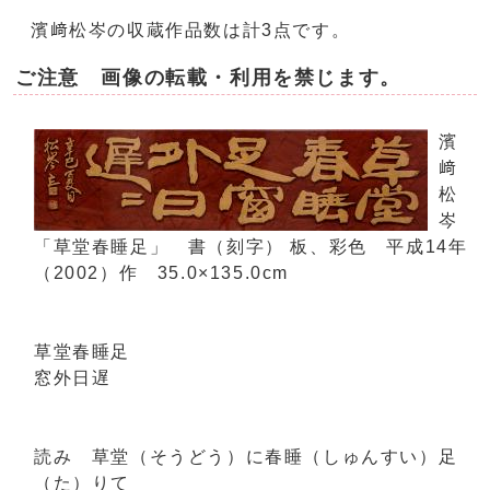
濱﨑松岑の収蔵作品数は計3点です。
ご注意 画像の転載・利用を禁じます。
濱
﨑
松
岑
「草堂春睡足」 書（刻字） 板、彩色 平成14年
（2002）作 35.0×135.0cm
草堂春睡足
窓外日遅
読み 草堂（そうどう）に春睡（しゅんすい）足
（た）りて