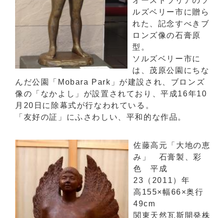
オーストラリアのソ
ルズベリー市に贈ら
れた、記念すべきブ
ロンズ像の石膏原
型。
ソルズベリー市に
は、茂原公園にちな
んだ公園「Mobara Park」が建設され、ブロンズ
像の「なかよし」が設置されており、平成16年10
月20日に除幕式が行なわれている。
「友好の証」にふさわしい、平和的な作品。
佐藤高元「大地の恵
み」 石膏製、彩
色 平成
23（2011）年
高155×幅66×奥行
49cm
関東天然瓦斯開発株