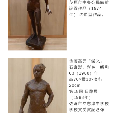
茂原市中央公民館前
設置作品（1974
年） の原型作品。
佐藤高元「栄光」
石膏製、彩色 昭和
63（1988）年
高76×横30×奥行
20cm
第18回 日彫展
（1988年）
佐倉市立志津中学校
学校賞受賞記念像