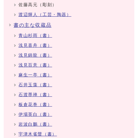
佐藤高元（彫刻）
渡辺輝人（工芸・陶器）
書の主な収蔵品
青山杉雨（書）
浅見喜舟（書）
浅見錦龍（書）
浅見百意（書）
麻生一亭（書）
石井玉藻（書）
石渡墨禅（書）
板倉花巻（書）
伊場英白（書）
岩波白鵬（書）
宇津木雀聲（書）