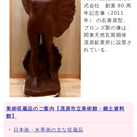
式会社 創業 80 周
年記念像（2011
年） の石膏原型。
ブロンズ製の像は、
関東天然瓦斯開発
茂原鉱業所に設置さ
れている。
美術収蔵品のご案内【茂原市立美術館・郷土資料
館】
日本画・水墨画の主な収蔵品