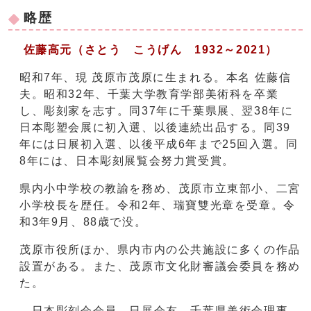
略歴
佐藤高元（さとう こうげん 1932～2021）
昭和7年、現 茂原市茂原に生まれる。本名 佐藤信
夫。昭和32年、千葉大学教育学部美術科を卒業
し、彫刻家を志す。同37年に千葉県展、翌38年に
日本彫塑会展に初入選、以後連続出品する。同39
年には日展初入選、以後平成6年まで25回入選。同
8年には、日本彫刻展覧会努力賞受賞。
県内小中学校の教諭を務め、茂原市立東部小、二宮
小学校長を歴任。令和2年、瑞寶雙光章を受章。令
和3年9月、88歳で没。
茂原市役所ほか、県内市内の公共施設に多くの作品
設置がある。また、茂原市文化財審議会委員を務め
た。
日本彫刻会会員、日展会友、千葉県美術会理事、