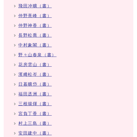
飛田冲曠（書）
仲野熹峰（書）
仲野神香（書）
長野松喬（書）
中村象閣（書）
野々山春泉（書）
花房雲山（書）
濱﨑松岑（書）
日暮曠岱（書）
福田丞洲（書）
三根揚煇（書）
宮負丁香（書）
村上三島（書）
安田建中（書）