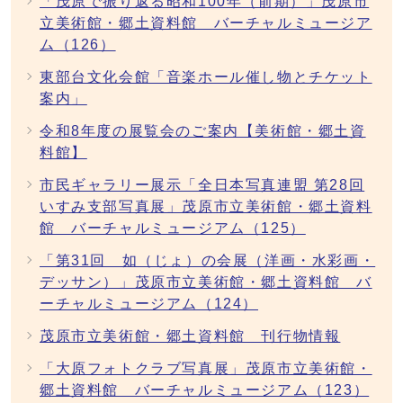
「茂原で振り返る昭和100年（前期）」茂原市
立美術館・郷土資料館 バーチャルミュージア
ム（126）
東部台文化会館「音楽ホール催し物とチケット
案内」
令和8年度の展覧会のご案内【美術館・郷土資
料館】
市民ギャラリー展示「全日本写真連盟 第28回
いすみ支部写真展」茂原市立美術館・郷土資料
館 バーチャルミュージアム（125）
「第31回 如（じょ）の会展（洋画・水彩画・
デッサン）」茂原市立美術館・郷土資料館 バ
ーチャルミュージアム（124）
茂原市立美術館・郷土資料館 刊行物情報
「大原フォトクラブ写真展」茂原市立美術館・
郷土資料館 バーチャルミュージアム（123）