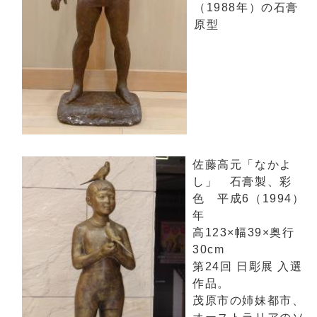
（1988年）の石膏
原型
佐藤高元「なかよ
し」 石膏製、彩
色 平成6（1994）
年
高123×幅39×奥行
30cm
第24回 日彫展 入選
作品。
茂原市の姉妹都市、