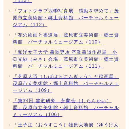
（113）
「フォトクラブ四季写真展 感動を求めて」茂
原市立美術館・郷土資料館 バーチャルミュー
ジアム（112）
「花の絵画と書道展」茂原市立美術館・郷土資
料館 バーチャルミュージアム（110）
「和洋女子大学 書道専攻 卒業書道作品展 小
渕光紗（みさ）会場」茂原市立美術館・郷土資
料館 バーチャルミュージアム（111）
「芝原人形（しばはらにんぎょう）と絵画展」
茂原市立美術館・郷土資料館 バーチャルミュ
ージアム（109）
「第34回 書道研究 芝蘭会（しらんかい）
展」茂原市立美術館・郷土資料館 バーチャル
ミュージアム（106）
「王子江（おうすこう）雄原大地展（ゆうげん