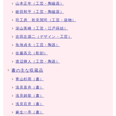
山本正年（工芸・陶磁器）
鎗田和平（工芸・陶磁器）
司工房 初見閲司（工芸・袋物）
深山美峰（工芸・江戸蒔絵）
吉田左源二（デザイン・工芸）
魚地貞夫（工芸・陶器）
佐藤高元（彫刻）
渡辺輝人（工芸・陶器）
書の主な収蔵品
青山杉雨（書）
浅見喜舟（書）
浅見錦龍（書）
浅見百意（書）
麻生一亭（書）