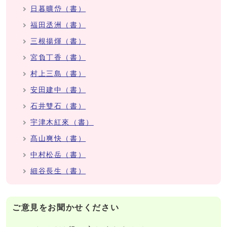
日暮曠岱（書）
福田丞洲（書）
三根揚煇（書）
宮負丁香（書）
村上三島（書）
安田建中（書）
石井雙石（書）
宇津木紅來（書）
髙山爽快（書）
中村松岳（書）
細谷長生（書）
ご意見をお聞かせください