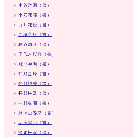
小谷碧洞（書）
小安花邨（書）
白井花径（書）
高橋心行（書）
種谷扇舟（書）
千代倉桜舟（書）
飛田冲曠（書）
仲野熹峰（書）
仲野神香（書）
長野松喬（書）
中村象閣（書）
野々山春泉（書）
花房雲山（書）
濱﨑松岑（書）