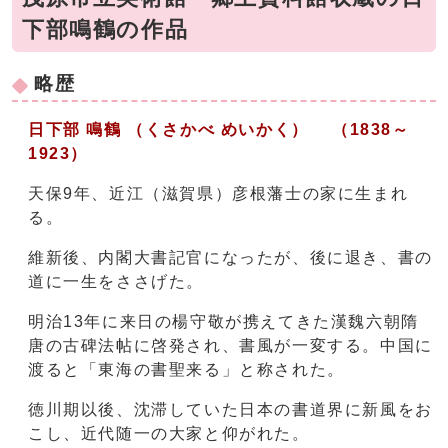
下部鳴鶴の作品
略歴
日下部 鳴鶴 （くさかべ めいかく） （1838～
1923）
天保9年、近江（滋賀県）彦根藩士の家に生まれ
る。
維新後、内閣大書記官になったが、後に退き、書の
道に一生をささげた。
明治13年に来日の楊守敬が携えてきた漢魏六朝隋
唐の古碑法帖に啓発され、書風が一変する。中国に
渡ると「東海の書聖来る」と称された。
徳川期以後、沈滞していた日本の書道界に新風をお
こし、近代随一の大家と仰がれた。