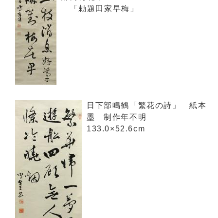
「勅題田家早梅」
日下部鳴鶴「繁花の詩」 紙本
墨 制作年不明
133.0×52.6cm