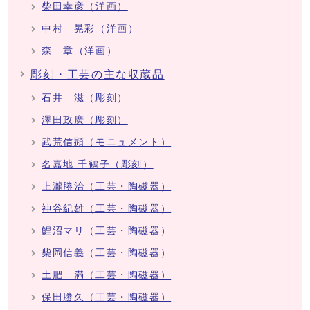
柴田幸彦（洋画）
中村 晃彩（洋画）
森 章（洋画）
彫刻・工芸の主な収蔵品
石井 滋（彫刻）
澤田政廣（彫刻）
武荒信顕（モニュメント）
名嘉地 千鶴子（彫刻）
上瀧勝治（工芸・陶磁器）
神谷紀雄（工芸・陶磁器）
鯉沼マリ（工芸・陶磁器）
柴岡信義（工芸・陶磁器）
土肥 満（工芸・陶磁器）
保田勝久（工芸・陶磁器）