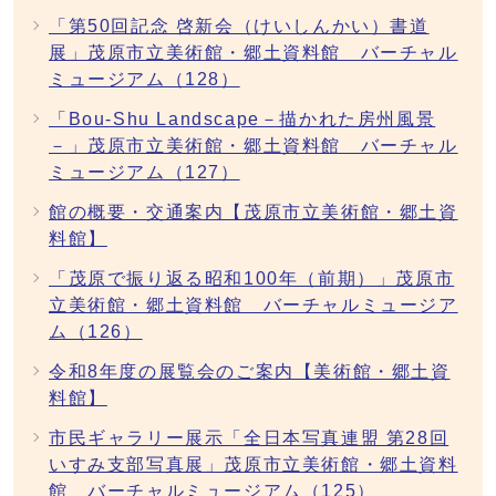
「第50回記念 啓新会（けいしんかい）書道
展」茂原市立美術館・郷土資料館 バーチャル
ミュージアム（128）
「Bou-Shu Landscape－描かれた房州風景
－」茂原市立美術館・郷土資料館 バーチャル
ミュージアム（127）
館の概要・交通案内【茂原市立美術館・郷土資
料館】
「茂原で振り返る昭和100年（前期）」茂原市
立美術館・郷土資料館 バーチャルミュージア
ム（126）
令和8年度の展覧会のご案内【美術館・郷土資
料館】
市民ギャラリー展示「全日本写真連盟 第28回
いすみ支部写真展」茂原市立美術館・郷土資料
館 バーチャルミュージアム（125）