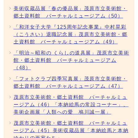
美術収蔵品展「春の優品展」茂原市立美術館・
郷土資料館 バーチャルミュージアム（50）
「和洋女子大学『125周年記念事業』中村晃彩
（こうさい）退職記念展」茂原市立美術館・郷
土資料館 バーチャルミュージアム（49）
「明治～昭和の くらしの道具展」茂原市立美術
館・郷土資料館 バーチャルミュージアム
（48）
「フォトクラブ四季写真展」茂原市立美術館・
郷土資料館 バーチャルミュージアム（47）
茂原市立美術館・郷土資料館 バーチャルミュ
ージアム（46）「本納絵馬の常設コーナー」、
美術企画展「人類への愛 鳰川誠一展」
茂原市立美術館・郷土資料館 バーチャルミュ
ージアム（45）美術収蔵品展「本納絵馬と本納
ゆかりの画家たち」