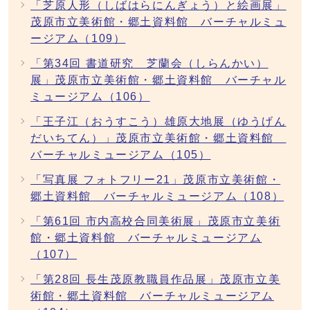
「芝原人形（しばはらにんぎょう）と絵画展」
茂原市立美術館・郷土資料館 バーチャルミュ
ージアム（109）
「第34回 書道研究 芝蘭会（しらんかい）
展」茂原市立美術館・郷土資料館 バーチャル
ミュージアム（106）
「王子江（おうすこう）雄原大地展（ゆうげん
だいちてん）」茂原市立美術館・郷土資料館
バーチャルミュージアム（105）
「写真展 フォトフリー21」茂原市立美術館・
郷土資料館 バーチャルミュージアム（108）
「第61回 市内高校合同美術展」茂原市立美術
館・郷土資料館 バーチャルミュージアム
（107）
「第28回 長生茂原教職員作品展」茂原市立美
術館・郷土資料館 バーチャルミュージアム