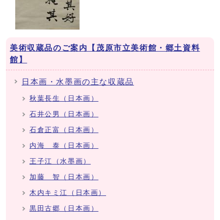
美術収蔵品のご案内【茂原市立美術館・郷土資料
館】
日本画・水墨画の主な収蔵品
秋葉長生（日本画）
石井公男（日本画）
石倉正富（日本画）
内海 泰（日本画）
王子江（水墨画）
加藤 智（日本画）
木内キミ江（日本画）
黒田古郷（日本画）