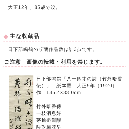
大正12年、85歳で没。
主な収蔵品
日下部鳴鶴の収蔵作品数は計3点です。
ご注意 画像の転載・利用を禁じます。
日下部鳴鶴「八十四才の詩（竹外暗香
伝）」 紙本墨 大正9年（1920）
作 135.4×33.0cm
竹外暗香傳
一枝消息好
茅檐斟濁醪
酔對梅花早