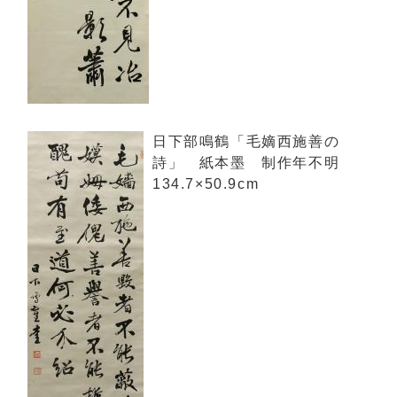
日下部鳴鶴「毛嫡西施善の
詩」 紙本墨 制作年不明
134.7×50.9cm